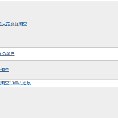
朱雀大路発掘調査
師寺の歴史
合調査
掘調査20年の進展