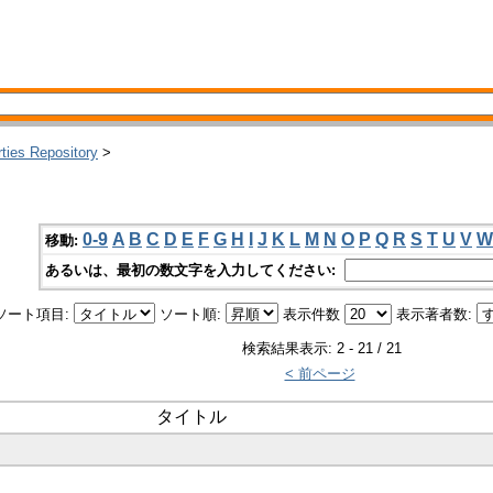
rties Repository
>
0-9
A
B
C
D
E
F
G
H
I
J
K
L
M
N
O
P
Q
R
S
T
U
V
W
移動:
あるいは、最初の数文字を入力してください:
ソート項目:
ソート順:
表示件数
表示著者数:
検索結果表示: 2 - 21 / 21
< 前ページ
タイトル