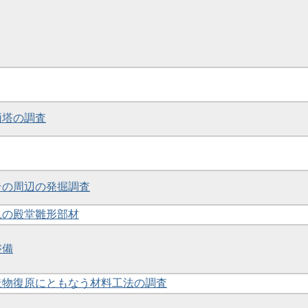
両塔の調査
とその周辺の発掘調査
発見の殿堂雛形部材
整備
建造物復原にともなう材料工法の調査