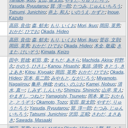
Tanabe, Ikuo
;
安田, 龍太郎
;
やすだ, りゅうたろう
;
Yasuda, Ryuutarou
;
巽, 淳一郎
;
たつみ, じゅんいちろう
;
Tatsumi, Junichiro
;
井上, 和人
;
いのうえ, かずと
;
Inoue,
Kazuto
高田, 良信
;
森, 郁夫
;
もり, いくお
;
Mori, Ikuo
;
岡田, 英男
;
おかだ, ひでお
;
Okada, Hideo
高田, 良信
;
森, 郁夫
;
もり, いくお
;
Mori, Ikuo
;
菅谷, 文則
;
岡田, 英男
;
おかだ, ひでお
;
Okada, Hideo
;
木全, 敬蔵
;
き
また, けいぞう
;
Kimata, Keizo
田中, 哲雄
;
町田, 章
;
まちだ, あきら
;
Machida, Akira
;
狩野,
久
;
かのう, ひさし
;
Kanou, Hisashi
;
鬼頭, 清明
;
きとう, き
よあき
;
Kitou, Kiyoaki
;
岡田, 英男
;
おかだ, ひでお
;
Okada,
Hideo
;
宮本, 長二郎
;
みやもと, ながじろう
;
Miyamoto,
Nagajirou
;
亀井, 伸雄
;
かめい, のぶお
;
Kamei, Nobuo
;
清
水, 真一
;
しみず, しんいち
;
Shimizu, Shinichi
;
山岸, 常人
;
やまぎし, つねと
;
Yamagishi, Tsuneto
;
岡本, 東三
;
おかも
と, とうぞう
;
Okamoto, Tozo
;
安田, 龍太郎
;
やすだ, りゅ
うたろう
;
Yasuda, Ryuutarou
;
巽, 淳一郎
;
たつみ, じゅん
いちろう
;
Tatsumi, Junichiro
;
沢田, 正昭
;
さわだ, まさあ
き
;
Sawada, Masaaki