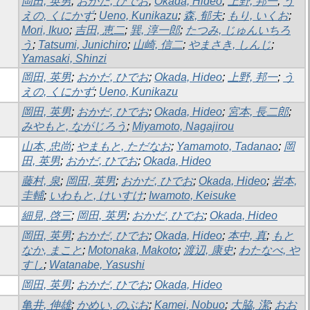
岡田, 英男
;
おかだ, ひでお
;
Okada, Hideo
;
上野, 邦一
;
う
えの, くにかず
;
Ueno, Kunikazu
;
森, 郁夫
;
もり, いくお
;
Mori, Ikuo
;
吉田, 恵二
;
巽, 淳一郎
;
たつみ, じゅんいちろ
う
;
Tatsumi, Junichiro
;
山崎, 信二
;
やまさき, しんじ
;
Yamasaki, Shinzi
岡田, 英男
;
おかだ, ひでお
;
Okada, Hideo
;
上野, 邦一
;
う
えの, くにかず
;
Ueno, Kunikazu
岡田, 英男
;
おかだ, ひでお
;
Okada, Hideo
;
宮本, 長二郎
;
みやもと, ながじろう
;
Miyamoto, Nagajirou
山本, 忠尚
;
やまもと, ただなお
;
Yamamoto, Tadanao
;
岡
田, 英男
;
おかだ, ひでお
;
Okada, Hideo
藤村, 泉
;
岡田, 英男
;
おかだ, ひでお
;
Okada, Hideo
;
岩本,
圭輔
;
いわもと, けいすけ
;
Iwamoto, Keisuke
細見, 啓三
;
岡田, 英男
;
おかだ, ひでお
;
Okada, Hideo
岡田, 英男
;
おかだ, ひでお
;
Okada, Hideo
;
本中, 真
;
もと
なか, まこと
;
Motonaka, Makoto
;
渡辺, 康史
;
わたなべ, や
すし
;
Watanabe, Yasushi
岡田, 英男
;
おかだ, ひでお
;
Okada, Hideo
亀井, 伸雄
;
かめい, のぶお
;
Kamei, Nobuo
;
大脇, 潔
;
おお