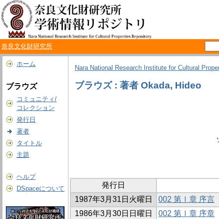
奈良文化財研究所
ホーム
Nara National Research Institute for Cultural Prope
ブラウズ : 著者 Okada, Hideo
ブラウズ
コミュニティ/
コレクション
発行日
著者
タイトル
主題
ヘルプ
発行日
DSpaceについて
1987年3月31日火曜日
002 第Ⅰ章 序言
1986年3月30日日曜日
002 第Ⅰ章 序章