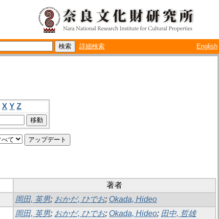
詳細検索
English
X
Y
Z
著者
岡田, 英男
;
おかだ, ひでお
;
Okada, Hideo
岡田, 英男
;
おかだ, ひでお
;
Okada, Hideo
;
田中, 哲雄