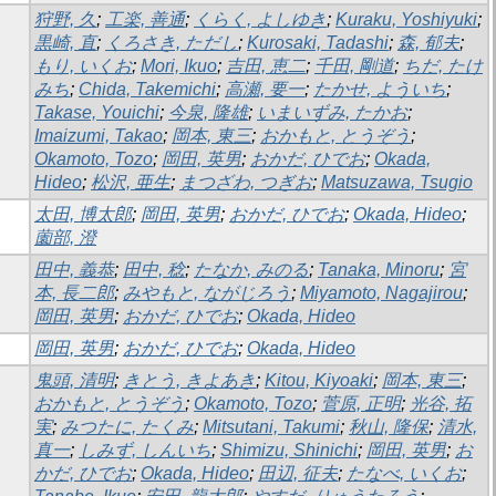
狩野, 久
;
工楽, 善通
;
くらく, よしゆき
;
Kuraku, Yoshiyuki
;
黒崎, 直
;
くろさき, ただし
;
Kurosaki, Tadashi
;
森, 郁夫
;
もり, いくお
;
Mori, Ikuo
;
吉田, 恵二
;
千田, 剛道
;
ちだ, たけ
みち
;
Chida, Takemichi
;
高瀬, 要一
;
たかせ, よういち
;
Takase, Youichi
;
今泉, 隆雄
;
いまいずみ, たかお
;
Imaizumi, Takao
;
岡本, 東三
;
おかもと, とうぞう
;
Okamoto, Tozo
;
岡田, 英男
;
おかだ, ひでお
;
Okada,
Hideo
;
松沢, 亜生
;
まつざわ, つぎお
;
Matsuzawa, Tsugio
太田, 博太郎
;
岡田, 英男
;
おかだ, ひでお
;
Okada, Hideo
;
薗部, 澄
田中, 義恭
;
田中, 稔
;
たなか, みのる
;
Tanaka, Minoru
;
宮
本, 長二郎
;
みやもと, ながじろう
;
Miyamoto, Nagajirou
;
岡田, 英男
;
おかだ, ひでお
;
Okada, Hideo
岡田, 英男
;
おかだ, ひでお
;
Okada, Hideo
鬼頭, 清明
;
きとう, きよあき
;
Kitou, Kiyoaki
;
岡本, 東三
;
おかもと, とうぞう
;
Okamoto, Tozo
;
菅原, 正明
;
光谷, 拓
実
;
みつたに, たくみ
;
Mitsutani, Takumi
;
秋山, 隆保
;
清水,
真一
;
しみず, しんいち
;
Shimizu, Shinichi
;
岡田, 英男
;
お
かだ, ひでお
;
Okada, Hideo
;
田辺, 征夫
;
たなべ, いくお
;