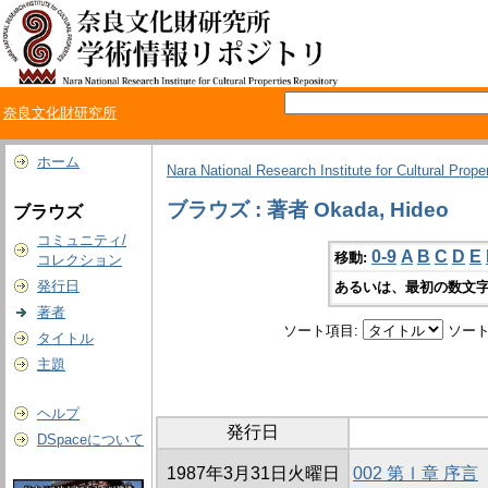
奈良文化財研究所
ホーム
Nara National Research Institute for Cultural Prope
ブラウズ : 著者 Okada, Hideo
ブラウズ
コミュニティ/
0-9
A
B
C
D
E
移動:
コレクション
発行日
あるいは、最初の数文字
著者
ソート項目:
ソート
タイトル
主題
ヘルプ
発行日
DSpaceについて
1987年3月31日火曜日
002 第Ⅰ章 序言