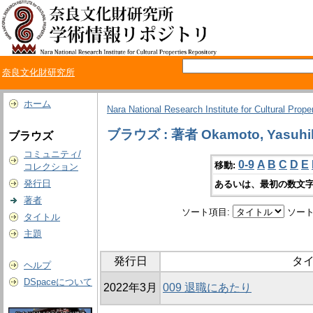
奈良文化財研究所
ホーム
Nara National Research Institute for Cultural Prope
ブラウズ : 著者 Okamoto, Yasuhi
ブラウズ
コミュニティ/
0-9
A
B
C
D
E
移動:
コレクション
発行日
あるいは、最初の数文字
著者
ソート項目:
ソート
タイトル
主題
発行日
タ
ヘルプ
DSpaceについて
2022年3月
009 退職にあたり