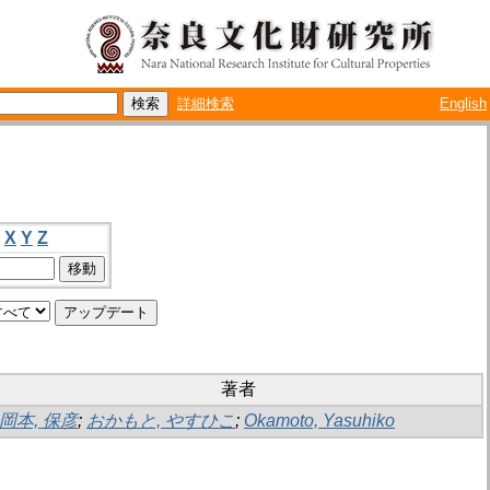
詳細検索
English
X
Y
Z
著者
岡本, 保彦
;
おかもと, やすひこ
;
Okamoto, Yasuhiko