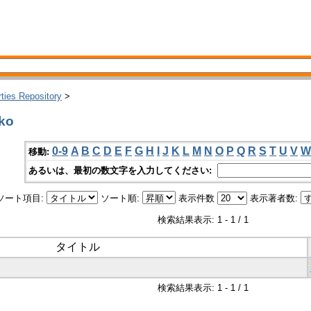
rties Repository
>
ko
0-9
A
B
C
D
E
F
G
H
I
J
K
L
M
N
O
P
Q
R
S
T
U
V
W
移動:
あるいは、最初の数文字を入力してください:
ソート項目:
ソート順:
表示件数
表示著者数:
検索結果表示: 1 - 1 / 1
タイトル
検索結果表示: 1 - 1 / 1