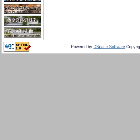
Powered by
DSpace Software
Copyrig