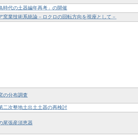
飛鳥時代の土器編年再考」の開催
アジア窯業技術系統論－ロクロの回転方向を視座として－
器窯の分布調査
院第二次整地土出土土器の再検討
土の尾張産須恵器