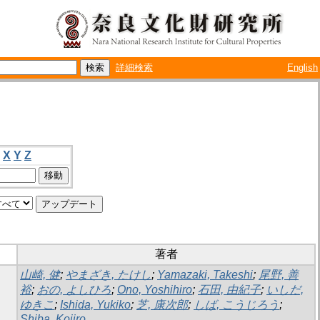
詳細検索
English
X
Y
Z
著者
山崎, 健
;
やまざき, たけし
;
Yamazaki, Takeshi
;
尾野, 善
裕
;
おの, よしひろ
;
Ono, Yoshihiro
;
石田, 由紀子
;
いしだ,
ゆきこ
;
Ishida, Yukiko
;
芝, 康次郎
;
しば, こうじろう
;
Shiba, Kojiro