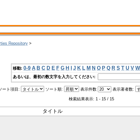
rties Repository
>
0-9
A
B
C
D
E
F
G
H
I
J
K
L
M
N
O
P
Q
R
S
T
U
V
W
移動:
あるいは、最初の数文字を入力してください:
ソート項目:
ソート順:
表示件数
表示著者数:
検索結果表示: 1 - 15 / 15
タイトル