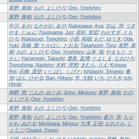
尾野, 善裕
;
おの, よしひろ
;
Ono, Yoshihiro
尾野, 善裕
;
おの, よしひろ
;
Ono, Yoshihiro
中川, あや
;
なかがわ, あや
;
Nakagawa, Aya
;
次山, 淳
;
つぎ
やま, じゅん
;
Tsugiyama, Jun
;
若杉, 智宏
;
わかすぎ, とも
ひろ
;
Wakasugi, Tomohiro
;
小田, 裕樹
;
おだ, ゆうき
;
Oda,
Yuki
;
高橋, 透
;
たかはし, とおる
;
Takahashi, Toru
;
尾野, 善
裕
;
おの, よしひろ
;
Ono, Yoshihiro
;
山本, 崇
;
やまもと, た
かし
;
Yamamoto, Takashi
;
豊島, 直博
;
とよしま, なおひろ
;
Toyoshima, Naohiro
;
木村, 理恵
;
きむら, りえ
;
Kimura,
Rie
;
石橋, 茂登
;
いしばし, しげと
;
Ishibashi, Shigeto
;
番,
光
;
ばん, ひかる
;
Ban, Hikaru
;
市, 大樹
;
いち, ひろき
;
Ichi,
Hiroki
神野, 恵
;
じんの, めぐみ
;
Jinno, Megumi
;
尾野, 善裕
;
おの,
よしひろ
;
Ono, Yoshihiro
尾野, 善裕
;
おの, よしひろ
;
Ono, Yoshihiro
尾野, 善裕
;
おの, よしひろ
;
Ono, Yoshihiro
;
森川, 実
;
もり
かわ, みのる
;
Morikawa, Minoru
;
大澤, 正吾
;
おおさわ, し
ょうご
;
Osawa, Syogo