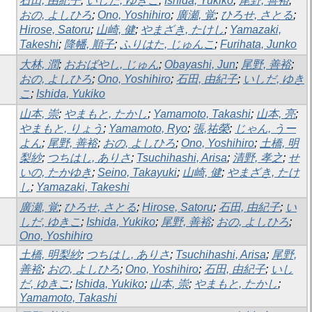
石田, 由紀子
;
いしだ, ゆきこ
;
Ishida, Yukiko
;
尾野, 善裕
;
おの, よしひろ
;
Ono, Yoshihiro
;
廣瀬, 覚
;
ひろせ, さとる
;
Hirose, Satoru
;
山崎, 健
;
やまざき, たけし
;
Yamazaki,
Takeshi
;
降幡, 順子
;
ふりはた, じゅんこ
;
Furihata, Junko
大林, 潤
;
おおばやし, じゅん
;
Obayashi, Jun
;
尾野, 善裕
;
おの, よしひろ
;
Ono, Yoshihiro
;
石田, 由紀子
;
いしだ, ゆき
こ
;
Ishida, Yukiko
山本, 崇
;
やまもと, たかし
;
Yamamoto, Takashi
;
山本, 亮
;
やまもと, りょう
;
Yamamoto, Ryo
;
張,祐榮
;
じゃん, うー
よん
;
尾野, 善裕
;
おの, よしひろ
;
Ono, Yoshihiro
;
土橋, 明
梨紗
;
つちはし, ありさ
;
Tsuchihashi, Arisa
;
清野, 孝之
;
せ
いの, たかゆき
;
Seino, Takayuki
;
山崎, 健
;
やまざき, たけ
し
;
Yamazaki, Takeshi
廣瀬, 覚
;
ひろせ, さとる
;
Hirose, Satoru
;
石田, 由紀子
;
い
しだ, ゆきこ
;
Ishida, Yukiko
;
尾野, 善裕
;
おの, よしひろ
;
Ono, Yoshihiro
土橋, 明梨紗
;
つちはし, ありさ
;
Tsuchihashi, Arisa
;
尾野,
善裕
;
おの, よしひろ
;
Ono, Yoshihiro
;
石田, 由紀子
;
いし
だ, ゆきこ
;
Ishida, Yukiko
;
山本, 崇
;
やまもと, たかし
;
Yamamoto, Takashi