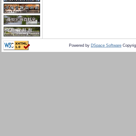
Powered by
DSpace Software
Copyrig