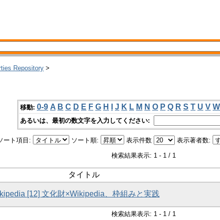
rties Repository
>
0-9
A
B
C
D
E
F
G
H
I
J
K
L
M
N
O
P
Q
R
S
T
U
V
W
移動:
あるいは、最初の数文字を入力してください:
ソート項目:
ソート順:
表示件数
表示著者数:
検索結果表示: 1 - 1 / 1
タイトル
ipedia [12] 文化財×Wikipedia、枠組みと実践
検索結果表示: 1 - 1 / 1