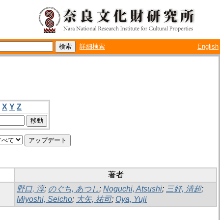
詳細検索
English
X
Y
Z
著者
野口, 淳
;
のぐち, あつし
;
Noguchi, Atsushi
;
三好, 清超
;
Miyoshi, Seicho
;
大矢, 祐司
;
Oya, Yuji