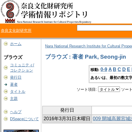
奈良文化財研究所
ホーム
Nara National Research Institute for Cultural Prope
ブラウズ : 著者 Park, Seong-jin
ブラウズ
コミュニティ/
0-9
A
B
C
D
E
移動:
コレクション
発行日
あるいは、最初の数文字
著者
ソート項目:
ソート
タイトル
主題
発行日
ヘルプ
2016年3月31日木曜日
009 開城高麗宮
DSpaceについて