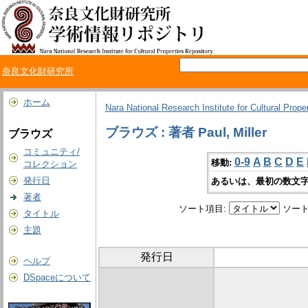
奈良文化財研究所
ホーム
Nara National Research Institute for Cultural Prope
ブラウズ : 著者 Paul, Miller
ブラウズ
コミュニティ/
0-9
A
B
C
D
E
移動:
コレクション
発行日
あるいは、最初の数文字
著者
ソート項目:
ソート
タイトル
主題
発行日
ヘルプ
DSpaceについて