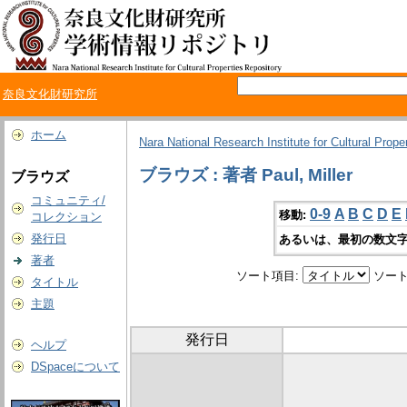
奈良文化財研究所
ホーム
Nara National Research Institute for Cultural Prope
ブラウズ : 著者 Paul, Miller
ブラウズ
コミュニティ/
0-9
A
B
C
D
E
移動:
コレクション
発行日
あるいは、最初の数文字
著者
ソート項目:
ソート
タイトル
主題
発行日
ヘルプ
DSpaceについて