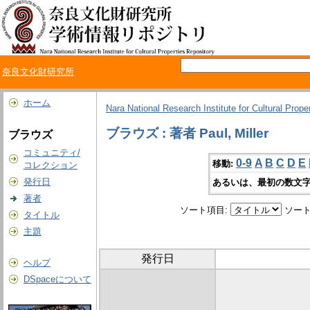
奈良文化財研究所
ホーム
Nara National Research Institute for Cultural Prope
ブラウズ : 著者 Paul, Miller
ブラウズ
コミュニティ/
0-9
A
B
C
D
E
移動:
コレクション
発行日
あるいは、最初の数文字
著者
ソート項目:
ソート
タイトル
主題
発行日
ヘルプ
DSpaceについて