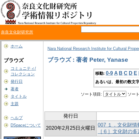
奈良文化財研究所
ホーム
Nara National Research Institute for Cultural Prope
ブラウズ : 著者 Peter, Yanase
ブラウズ
コミュニティ/
0-9
A
B
C
D
E
移動:
コレクション
発行日
あるいは、最初の数文字
著者
ソート項目:
ソート
タイトル
主題
発行日
ヘルプ
007 １．文化財
DSpaceについて
2020年2月25日火曜日
［６］文化財の多