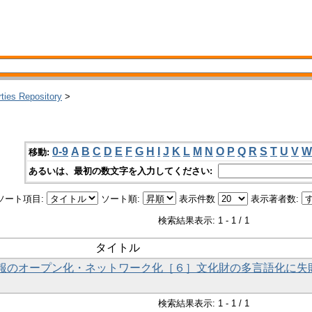
rties Repository
>
0-9
A
B
C
D
E
F
G
H
I
J
K
L
M
N
O
P
Q
R
S
T
U
V
W
移動:
あるいは、最初の数文字を入力してください:
ソート項目:
ソート順:
表示件数
表示著者数:
検索結果表示: 1 - 1 / 1
タイトル
財情報のオープン化・ネットワーク化［６］文化財の多言語化に失
検索結果表示: 1 - 1 / 1