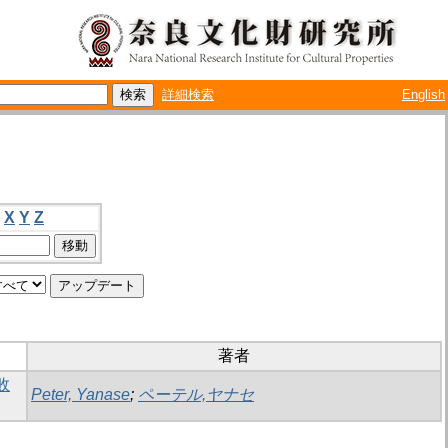
詳細検索
English
X
Y
Z
著者
敗
Peter, Yanase
;
ペーテル,ヤナセ