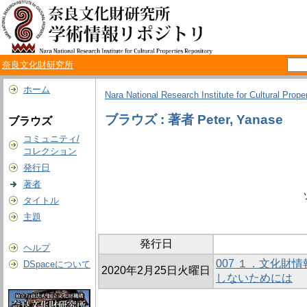
奈良文化財研究所
ホーム
Nara National Research Institute for Cultural Prope
ブラウズ : 著者 Peter, Yanase
ブラウズ
コミュニティ/
コレクション
発行日
著者
タイトル
主題
発行日
ヘルプ
007 １．文化
DSpaceについて
2020年2月25日火曜日
しないためには