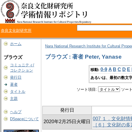
奈良文化財研究所
ホーム
Nara National Research Institute for Cultural Prope
ブラウズ : 著者 Peter, Yanase
ブラウズ
コミュニティ/
0-9
A
B
C
D
E
移動:
コレクション
発行日
あるいは、最初の数文字
著者
ソート項目:
ソート
タイトル
主題
発行日
ヘルプ
007 １．文化財
DSpaceについて
2020年2月25日火曜日
［６］文化財の多