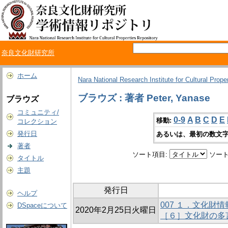
奈良文化財研究所
ホーム
Nara National Research Institute for Cultural Prope
ブラウズ : 著者 Peter, Yanase
ブラウズ
コミュニティ/
0-9
A
B
C
D
E
移動:
コレクション
発行日
あるいは、最初の数文字
著者
ソート項目:
ソート
タイトル
主題
発行日
ヘルプ
007 １．文化財
DSpaceについて
2020年2月25日火曜日
［６］文化財の多