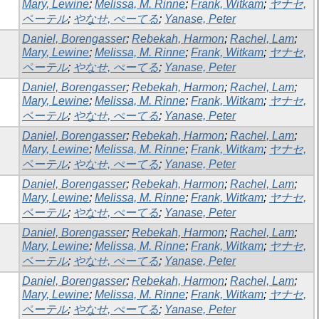
Mary, Lewine
;
Melissa, M. Rinne
;
Frank, Witkam
;
ヤナセ,
ペーテル
;
やなせ, ぺーてる
;
Yanase, Peter
Daniel, Borengasser
;
Rebekah, Harmon
;
Rachel, Lam
;
Mary, Lewine
;
Melissa, M. Rinne
;
Frank, Witkam
;
ヤナセ,
ペーテル
;
やなせ, ぺーてる
;
Yanase, Peter
Daniel, Borengasser
;
Rebekah, Harmon
;
Rachel, Lam
;
Mary, Lewine
;
Melissa, M. Rinne
;
Frank, Witkam
;
ヤナセ,
ペーテル
;
やなせ, ぺーてる
;
Yanase, Peter
Daniel, Borengasser
;
Rebekah, Harmon
;
Rachel, Lam
;
Mary, Lewine
;
Melissa, M. Rinne
;
Frank, Witkam
;
ヤナセ,
ペーテル
;
やなせ, ぺーてる
;
Yanase, Peter
Daniel, Borengasser
;
Rebekah, Harmon
;
Rachel, Lam
;
Mary, Lewine
;
Melissa, M. Rinne
;
Frank, Witkam
;
ヤナセ,
ペーテル
;
やなせ, ぺーてる
;
Yanase, Peter
Daniel, Borengasser
;
Rebekah, Harmon
;
Rachel, Lam
;
Mary, Lewine
;
Melissa, M. Rinne
;
Frank, Witkam
;
ヤナセ,
ペーテル
;
やなせ, ぺーてる
;
Yanase, Peter
Daniel, Borengasser
;
Rebekah, Harmon
;
Rachel, Lam
;
Mary, Lewine
;
Melissa, M. Rinne
;
Frank, Witkam
;
ヤナセ,
ペーテル
;
やなせ, ぺーてる
;
Yanase, Peter