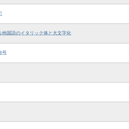
記
おける他国語のイタリック体と大文字化
称号