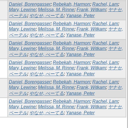
Daniel, Borengasser
;
Rebekah, Harmon
;
Rachel, Lam
;
Mary, Lewine
;
Melissa, M. Rinne
;
Frank, Witkam
;
ヤナセ,
ペーテル
;
やなせ, ぺーてる
;
Yanase, Peter
Daniel, Borengasser
;
Rebekah, Harmon
;
Rachel, Lam
;
Mary, Lewine
;
Melissa, M. Rinne
;
Frank, Witkam
;
ヤナセ,
ペーテル
;
やなせ, ぺーてる
;
Yanase, Peter
Daniel, Borengasser
;
Rebekah, Harmon
;
Rachel, Lam
;
Mary, Lewine
;
Melissa, M. Rinne
;
Frank, Witkam
;
ヤナセ,
ペーテル
;
やなせ, ぺーてる
;
Yanase, Peter
Daniel, Borengasser
;
Rebekah, Harmon
;
Rachel, Lam
;
Mary, Lewine
;
Melissa, M. Rinne
;
Frank, Witkam
;
ヤナセ,
ペーテル
;
やなせ, ぺーてる
;
Yanase, Peter
Daniel, Borengasser
;
Rebekah, Harmon
;
Rachel, Lam
;
Mary, Lewine
;
Melissa, M. Rinne
;
Frank, Witkam
;
ヤナセ,
ペーテル
;
やなせ, ぺーてる
;
Yanase, Peter
Daniel, Borengasser
;
Rebekah, Harmon
;
Rachel, Lam
;
Mary, Lewine
;
Melissa, M. Rinne
;
Frank, Witkam
;
ヤナセ,
ペーテル
;
やなせ, ぺーてる
;
Yanase, Peter