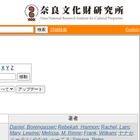
詳細検索
English
X
Y
Z
著者
Daniel, Borengasser
;
Rebekah, Harmon
;
Rachel, Lam
;
Mary, Lewine
;
Melissa, M. Rinne
;
Frank, Witkam
;
ヤナセ,
ペーテル
;
やなせ, ぺーてる
;
Yanase, Peter