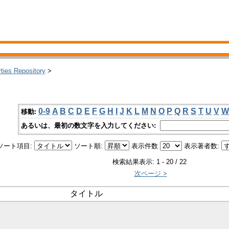
rties Repository
>
0-9
A
B
C
D
E
F
G
H
I
J
K
L
M
N
O
P
Q
R
S
T
U
V
W
移動:
あるいは、最初の数文字を入力してください:
ソート項目:
ソート順:
表示件数
表示著者数:
検索結果表示: 1 - 20 / 22
次ページ >
タイトル