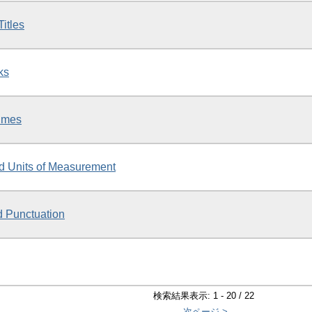
itles
ks
imes
d Units of Measurement
 Punctuation
検索結果表示: 1 - 20 / 22
次ページ >