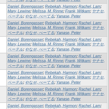
Daniel, Borengasser
;
Rebekah, Harmon
;
Rachel, Lam
;
Mary, Lewine
;
Melissa, M. Rinne
;
Frank, Witkam
;
ヤナセ,
ペーテル
;
やなせ, ぺーてる
;
Yanase, Peter
Daniel, Borengasser
;
Rebekah, Harmon
;
Rachel, Lam
;
Mary, Lewine
;
Melissa, M. Rinne
;
Frank, Witkam
;
ヤナセ,
ペーテル
;
やなせ, ぺーてる
;
Yanase, Peter
Daniel, Borengasser
;
Rebekah, Harmon
;
Rachel, Lam
;
Mary, Lewine
;
Melissa, M. Rinne
;
Frank, Witkam
;
ヤナセ,
ペーテル
;
やなせ, ぺーてる
;
Yanase, Peter
Daniel, Borengasser
;
Rebekah, Harmon
;
Rachel, Lam
;
Mary, Lewine
;
Melissa, M. Rinne
;
Frank, Witkam
;
ヤナセ,
ペーテル
;
やなせ, ぺーてる
;
Yanase, Peter
Daniel, Borengasser
;
Rebekah, Harmon
;
Rachel, Lam
;
Mary, Lewine
;
Melissa, M. Rinne
;
Frank, Witkam
;
ヤナセ,
ペーテル
;
やなせ, ぺーてる
;
Yanase, Peter
Daniel, Borengasser
;
Rebekah, Harmon
;
Rachel, Lam
;
Mary, Lewine
;
Melissa, M. Rinne
;
Frank, Witkam
;
ヤナセ,
ペーテル
;
やなせ, ぺーてる
;
Yanase, Peter
Daniel, Borengasser
;
Rebekah, Harmon
;
Rachel, Lam
;