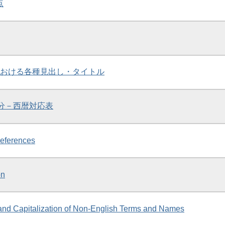
点
室内における各種見出し・タイトル
区分－西暦対応表
eferences
on
n and Capitalization of Non-English Terms and Names