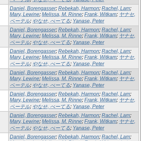
Daniel, Borengasser
;
Rebekah, Harmon
;
Rachel, Lam
;
Mary, Lewine
;
Melissa, M. Rinne
;
Frank, Witkam
;
ヤナセ,
ペーテル
;
やなせ, ぺーてる
;
Yanase, Peter
Daniel, Borengasser
;
Rebekah, Harmon
;
Rachel, Lam
;
Mary, Lewine
;
Melissa, M. Rinne
;
Frank, Witkam
;
ヤナセ,
ペーテル
;
やなせ, ぺーてる
;
Yanase, Peter
Daniel, Borengasser
;
Rebekah, Harmon
;
Rachel, Lam
;
Mary, Lewine
;
Melissa, M. Rinne
;
Frank, Witkam
;
ヤナセ,
ペーテル
;
やなせ, ぺーてる
;
Yanase, Peter
Daniel, Borengasser
;
Rebekah, Harmon
;
Rachel, Lam
;
Mary, Lewine
;
Melissa, M. Rinne
;
Frank, Witkam
;
ヤナセ,
ペーテル
;
やなせ, ぺーてる
;
Yanase, Peter
Daniel, Borengasser
;
Rebekah, Harmon
;
Rachel, Lam
;
Mary, Lewine
;
Melissa, M. Rinne
;
Frank, Witkam
;
ヤナセ,
ペーテル
;
やなせ, ぺーてる
;
Yanase, Peter
Daniel, Borengasser
;
Rebekah, Harmon
;
Rachel, Lam
;
Mary, Lewine
;
Melissa, M. Rinne
;
Frank, Witkam
;
ヤナセ,
ペーテル
;
やなせ, ぺーてる
;
Yanase, Peter
Daniel, Borengasser
;
Rebekah, Harmon
;
Rachel, Lam
;