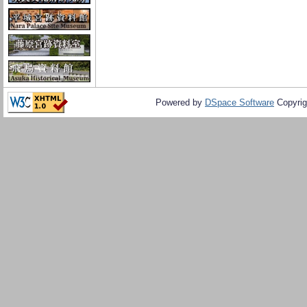
Powered by
DSpace Software
Copyrig