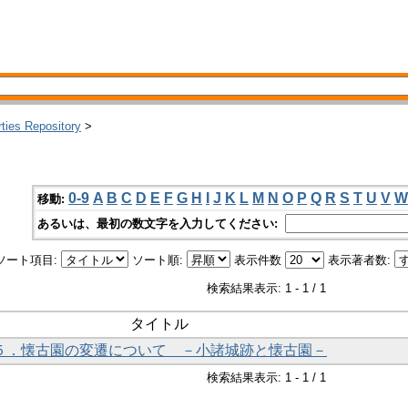
rties Repository
>
0-9
A
B
C
D
E
F
G
H
I
J
K
L
M
N
O
P
Q
R
S
T
U
V
W
移動:
あるいは、最初の数文字を入力してください:
ソート項目:
ソート順:
表示件数
表示著者数:
検索結果表示: 1 - 1 / 1
タイトル
告 ５．懐古園の変遷について －小諸城跡と懐古園－
検索結果表示: 1 - 1 / 1