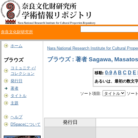
奈良文化財研究所
ホーム
Nara National Research Institute for Cultural Prope
ブラウズ : 著者 Sagawa, Masatos
ブラウズ
コミュニティ/
0-9
A
B
C
D
E
移動:
コレクション
発行日
あるいは、最初の数文字
著者
ソート項目:
ソート
タイトル
主題
ヘルプ
発行日
DSpaceについて