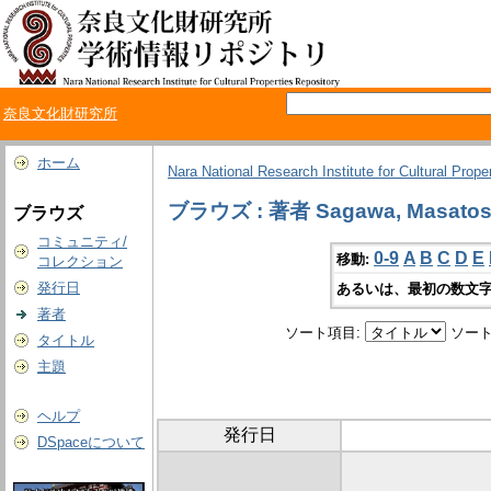
奈良文化財研究所
ホーム
Nara National Research Institute for Cultural Prope
ブラウズ : 著者 Sagawa, Masatos
ブラウズ
コミュニティ/
0-9
A
B
C
D
E
移動:
コレクション
発行日
あるいは、最初の数文字
著者
ソート項目:
ソート
タイトル
主題
ヘルプ
発行日
DSpaceについて