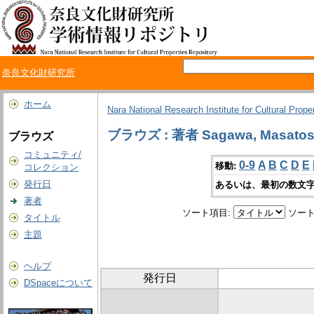
奈良文化財研究所
ホーム
Nara National Research Institute for Cultural Prope
ブラウズ : 著者 Sagawa, Masatos
ブラウズ
コミュニティ/
0-9
A
B
C
D
E
移動:
コレクション
発行日
あるいは、最初の数文字
著者
ソート項目:
ソート
タイトル
主題
ヘルプ
発行日
DSpaceについて