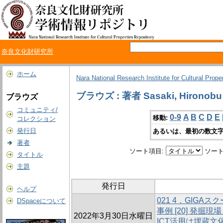
奈良文化財研究所
ホーム
Nara National Research Institute for Cultural Prope
ブラウズ : 著者 Sasaki, Hironobu
ブラウズ
コミュニティ/
0-9
A
B
C
D
E
移動:
コレクション
発行日
あるいは、最初の数文字
著者
ソート項目:
ソート
タイトル
主題
発行日
ヘルプ
021 4．GIG
DSpaceについて
事例 [20] 発掘
2022年3月30日水曜日
ICT活用は埋蔵