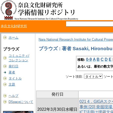
奈良文化財研究所
ホーム
Nara National Research Institute for Cultural Prope
ブラウズ : 著者 Sasaki, Hironobu
ブラウズ
コミュニティ/
0-9
A
B
C
D
E
移動:
コレクション
発行日
あるいは、最初の数文字
著者
ソート項目:
ソート
タイトル
主題
発行日
ヘルプ
021 4．GIG
DSpaceについて
事例 [20] 発掘
2022年3月30日水曜日
ICT活用は埋蔵