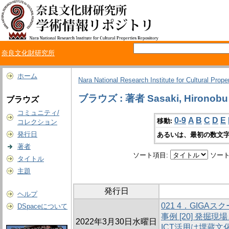
奈良文化財研究所
ホーム
Nara National Research Institute for Cultural Prope
ブラウズ : 著者 Sasaki, Hironobu
ブラウズ
コミュニティ/
0-9
A
B
C
D
E
移動:
コレクション
発行日
あるいは、最初の数文字
著者
ソート項目:
ソート
タイトル
主題
発行日
ヘルプ
021 4．GIG
DSpaceについて
事例 [20] 発掘
2022年3月30日水曜日
ICT活用は埋蔵