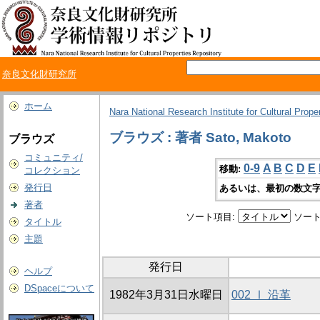
奈良文化財研究所
ホーム
Nara National Research Institute for Cultural Prope
ブラウズ : 著者 Sato, Makoto
ブラウズ
コミュニティ/
0-9
A
B
C
D
E
移動:
コレクション
発行日
あるいは、最初の数文字
著者
ソート項目:
ソート
タイトル
主題
発行日
ヘルプ
DSpaceについて
1982年3月31日水曜日
002 Ⅰ 沿革