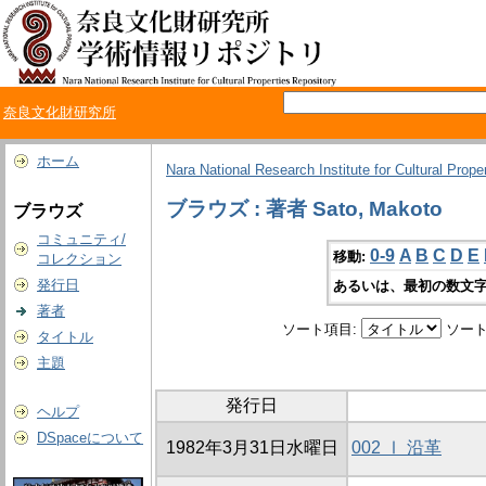
奈良文化財研究所
ホーム
Nara National Research Institute for Cultural Prope
ブラウズ : 著者 Sato, Makoto
ブラウズ
コミュニティ/
0-9
A
B
C
D
E
移動:
コレクション
発行日
あるいは、最初の数文字
著者
ソート項目:
ソート
タイトル
主題
発行日
ヘルプ
DSpaceについて
1982年3月31日水曜日
002 Ⅰ 沿革