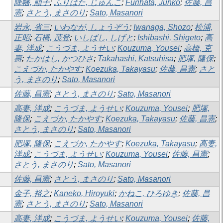
降幡, 順子
;
ふりはた, じゅんこ
;
Furihata, Junko
;
佐藤, 昌
憲
;
さとう, まさのり
;
Sato, Masanori
岩永, 省三
;
いわなが, しょうぞう
;
Iwanaga, Shozo
;
松浦,
正昭
;
石橋, 茂登
;
いしばし, しげと
;
Ishibashi, Shigeto
;
高
妻, 洋成
;
こうづま, ようせい
;
Kouzuma, Yousei
;
高橋, 克
壽
;
たかはし, かつひさ
;
Takahashi, Katsuhisa
;
肥塚, 隆保
;
こえづか, たかやす
;
Koezuka, Takayasu
;
佐藤, 昌憲
;
さと
う, まさのり
;
Sato, Masanori
佐藤, 昌憲
;
さとう, まさのり
;
Sato, Masanori
高妻, 洋成
;
こうづま, ようせい
;
Kouzuma, Yousei
;
肥塚,
隆保
;
こえづか, たかやす
;
Koezuka, Takayasu
;
佐藤, 昌憲
;
さとう, まさのり
;
Sato, Masanori
肥塚, 隆保
;
こえづか, たかやす
;
Koezuka, Takayasu
;
高妻,
洋成
;
こうづま, ようせい
;
Kouzuma, Yousei
;
佐藤, 昌憲
;
さとう, まさのり
;
Sato, Masanori
佐藤, 昌憲
;
さとう, まさのり
;
Sato, Masanori
金子, 裕之
;
Kaneko, Hiroyuki
;
かねこ, ひろゆき
;
佐藤, 昌
憲
;
さとう, まさのり
;
Sato, Masanori
高妻, 洋成
;
こうづま, ようせい
;
Kouzuma, Yousei
;
佐藤,