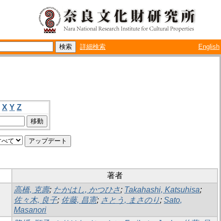
詳細検索
English
X
Y
Z
著者
高橋, 克壽
;
たかはし, かつひさ
;
Takahashi, Katsuhisa
;
佐々木, 良子
;
佐藤, 昌憲
;
さとう, まさのり
;
Sato,
Masanori