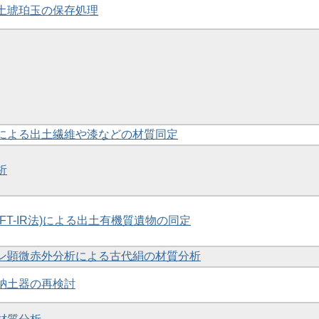
出土琥珀玉の保存処理
析による出土繊維や漆などの材質同定
析
(FT-IR法)による出土有機質遺物の同定
トロン顕微赤外分析による古代絹の材質分析
埋納土器の再検討