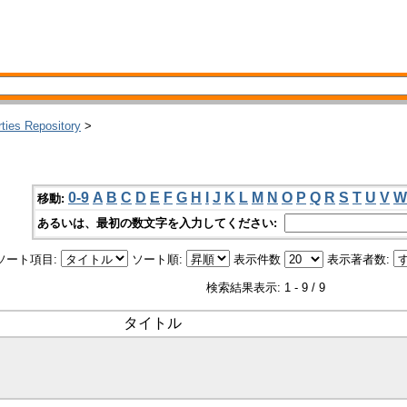
rties Repository
>
0-9
A
B
C
D
E
F
G
H
I
J
K
L
M
N
O
P
Q
R
S
T
U
V
W
移動:
あるいは、最初の数文字を入力してください:
ソート項目:
ソート順:
表示件数
表示著者数:
検索結果表示: 1 - 9 / 9
タイトル