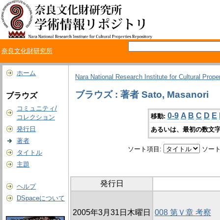
奈良文化財研究所
ホーム
Nara National Research Institute for Cultural Prope
ブラウズ : 著者 Sato, Masanori
ブラウズ
コミュニティ/
0-9
A
B
C
D
E
移動:
コレクション
発行日
あるいは、最初の数文字
著者
ソート項目:
ソート
タイトル
主題
発行日
ヘルプ
DSpaceについて
2005年3月31日木曜日
008 第Ｖ章 考察