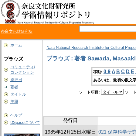
奈良文化財研究所
ホーム
Nara National Research Institute for Cultural Prope
ブラウズ : 著者 Sawada, Masaaki
ブラウズ
コミュニティ/
0-9
A
B
C
D
E
移動:
コレクション
発行日
あるいは、最初の数文字
著者
ソート項目:
ソート
タイトル
主題
ヘルプ
発行日
DSpaceについて
1985年12月25日水曜日
021 保存科学研