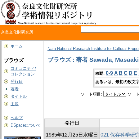
奈良文化財研究所
ホーム
Nara National Research Institute for Cultural Prope
ブラウズ : 著者 Sawada, Masaaki
ブラウズ
コミュニティ/
0-9
A
B
C
D
E
移動:
コレクション
発行日
あるいは、最初の数文字
著者
ソート項目:
ソート
タイトル
主題
ヘルプ
発行日
DSpaceについて
1985年12月25日水曜日
021 保存科学研