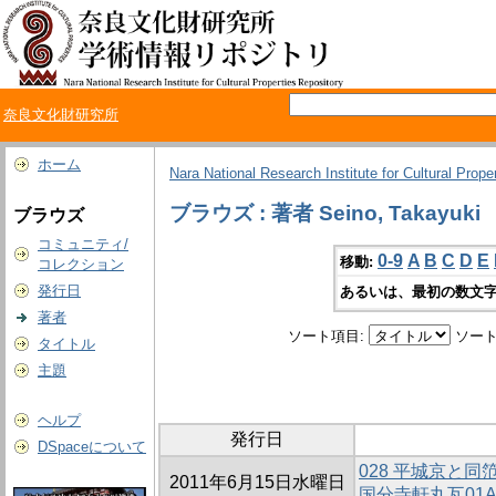
奈良文化財研究所
ホーム
Nara National Research Institute for Cultural Prope
ブラウズ : 著者 Seino, Takayuki
ブラウズ
コミュニティ/
0-9
A
B
C
D
E
移動:
コレクション
発行日
あるいは、最初の数文字
著者
ソート項目:
ソート
タイトル
主題
ヘルプ
発行日
DSpaceについて
028 平城京と同笵
2011年6月15日水曜日
国分寺軒丸瓦01