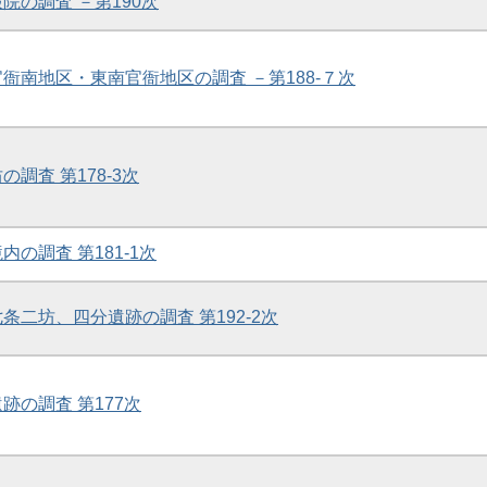
殿院の調査 －第190次
官衙南地区・東南官衙地区の調査 －第188-７次
の調査 第178-3次
内の調査 第181-1次
七条二坊、四分遺跡の調査 第192-2次
遺跡の調査 第177次