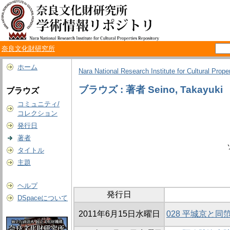
奈良文化財研究所
ホーム
Nara National Research Institute for Cultural Prope
ブラウズ : 著者 Seino, Takayuki
ブラウズ
コミュニティ/
コレクション
発行日
著者
タイトル
主題
ヘルプ
発行日
DSpaceについて
2011年6月15日水曜日
028 平城京と同