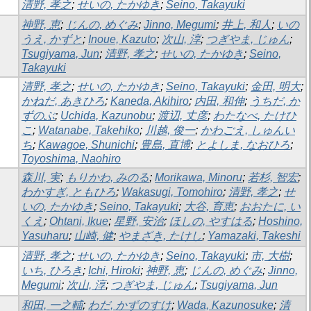
清野, 孝之
;
せいの, たかゆき
;
Seino, Takayuki
神野, 恵
;
じんの, めぐみ
;
Jinno, Megumi
;
井上, 和人
;
いの
うえ, かずと
;
Inoue, Kazuto
;
次山, 淳
;
つぎやま, じゅん
;
Tsugiyama, Jun
;
清野, 孝之
;
せいの, たかゆき
;
Seino,
Takayuki
清野, 孝之
;
せいの, たかゆき
;
Seino, Takayuki
;
金田, 明大
;
かねだ, あきひろ
;
Kaneda, Akihiro
;
内田, 和伸
;
うちだ, か
ずのぶ
;
Uchida, Kazunobu
;
渡辺, 丈彦
;
わたなべ, たけひ
こ
;
Watanabe, Takehiko
;
川越, 俊一
;
かわごえ, しゅんい
ち
;
Kawagoe, Shunichi
;
豊島, 直博
;
とよしま, なおひろ
;
Toyoshima, Naohiro
森川, 実
;
もりかわ, みのる
;
Morikawa, Minoru
;
若杉, 智宏
;
わかすぎ, ともひろ
;
Wakasugi, Tomohiro
;
清野, 孝之
;
せ
いの, たかゆき
;
Seino, Takayuki
;
大谷, 育恵
;
おおたに, い
くえ
;
Ohtani, Ikue
;
星野, 安治
;
ほしの, やすはる
;
Hoshino,
Yasuharu
;
山崎, 健
;
やまざき, たけし
;
Yamazaki, Takeshi
清野, 孝之
;
せいの, たかゆき
;
Seino, Takayuki
;
市, 大樹
;
いち, ひろき
;
Ichi, Hiroki
;
神野, 恵
;
じんの, めぐみ
;
Jinno,
Megumi
;
次山, 淳
;
つぎやま, じゅん
;
Tsugiyama, Jun
和田, 一之輔
;
わだ, かずのすけ
;
Wada, Kazunosuke
;
清