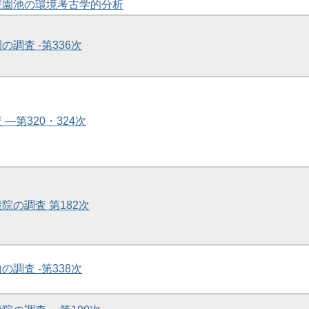
土院園池の環境考古学的分析
の調査 -第336次
 ―第320・324次
殿院の調査 第182次
の調査 -第338次