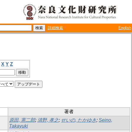
詳細検索
English
X
Y
Z
著者
原田, 憲二郎
;
清野, 孝之
;
せいの, たかゆき
;
Seino,
Takayuki