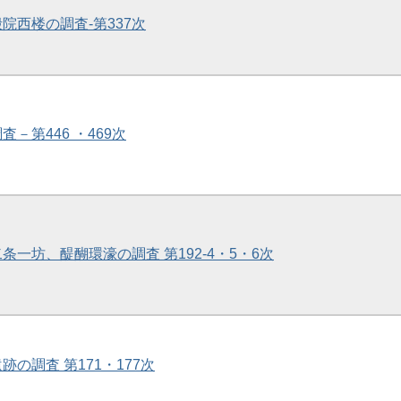
殿院西楼の調査-第337次
査－第446 ・469次
二条一坊、醍醐環濠の調査 第192-4・5・6次
跡の調査 第171・177次