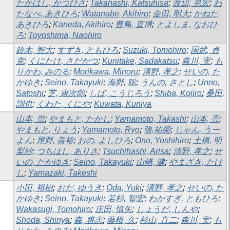
たかはし, かつひさ
;
Takahashi, Katsuhisa
;
渡辺, 晃宏
;
わ
たなべ, あきひろ
;
Watanabe, Akihiro
;
金田, 明大
;
かねだ,
あきひろ
;
Kaneda, Akihiro
;
豊島, 直博
;
とよしま, なおひ
ろ
;
Toyoshima, Naohiro
鈴木, 智大
;
すずき, ともひろ
;
Suzuki, Tomohiro
;
国武, 貞
克
;
くにたけ, さだかつ
;
Kunitake, Sadakatsu
;
森川, 実
;
も
りかわ, みのる
;
Morikawa, Minoru
;
清野, 孝之
;
せいの, た
かゆき
;
Seino, Takayuki
;
海野, 聡
;
うんの, さとし
;
Unno,
Satoshi
;
芝, 康次郎
;
しば, こうじろう
;
Shiba, Kojiro
;
桑田,
訓也
;
くわた, くにや
;
Kuwata, Kuniya
山本, 崇
;
やまもと, たかし
;
Yamamoto, Takashi
;
山本, 亮
;
やまもと, りょう
;
Yamamoto, Ryo
;
張,祐榮
;
じゃん, うー
よん
;
尾野, 善裕
;
おの, よしひろ
;
Ono, Yoshihiro
;
土橋, 明
梨紗
;
つちはし, ありさ
;
Tsuchihashi, Arisa
;
清野, 孝之
;
せ
いの, たかゆき
;
Seino, Takayuki
;
山崎, 健
;
やまざき, たけ
し
;
Yamazaki, Takeshi
小田, 裕樹
;
おだ, ゆうき
;
Oda, Yuki
;
清野, 孝之
;
せいの, た
かゆき
;
Seino, Takayuki
;
若杉, 智宏
;
わかすぎ, ともひろ
;
Wakasugi, Tomohiro
;
庄田, 慎矢
;
しょうだ, しんや
;
Shoda, Shinya
;
森, 将志
;
藤根, 久
;
杉山, 真二
;
森川, 実
;
も