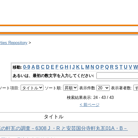
rties Repository
>
0-9
A
B
C
D
E
F
G
H
I
J
K
L
M
N
O
P
Q
R
S
T
U
V
W
移動:
あるいは、最初の数文字を入力してください:
ソート項目:
ソート順:
表示件数
表示著者数:
検索結果表示: 24 - 43 / 43
< 前ページ
タイトル
笵の軒瓦の調査－6308 J ・R と安芸国分寺軒丸瓦01A・B－