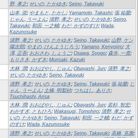
野, 孝之
;
せいの, たかゆき
;
Seino, Takayuki
山本, 崇
;
やまもと, たかし
;
Yamamoto, Takashi
;
張,祐榮
;
じゃん, うーよん
;
清野, 孝之
;
せいの, たかゆき
;
Seino,
Takayuki
;
和田, 一之輔
;
わだ, かずのすけ
;
Wada,
Kazunosuke
清野, 孝之
;
せいの, たかゆき
;
Seino, Takayuki
;
山野, ケン
陽次郎
;
やまの, けんようじろう
;
Yamano, Kenyojiro
;
大
澤, 正吾
;
おおさわ, しょうご
;
Osawa, Syogo
;
森先, 一貴
;
もりさき, かずき
;
Morisaki, Kazuki
大林, 潤
;
おおばやし, じゅん
;
Obayashi, Jun
;
清野, 孝之
;
せいの, たかゆき
;
Seino, Takayuki
清野, 孝之
;
せいの, たかゆき
;
Seino, Takayuki
;
張,祐榮
;
じ
ゃん, うーよん
;
土橋, 明梨紗
;
つちはし, ありさ
;
Tsuchihashi, Arisa
大林, 潤
;
おおばやし, じゅん
;
Obayashi, Jun
;
若杉, 智宏
;
わかすぎ, ともひろ
;
Wakasugi, Tomohiro
;
清野, 孝之
;
せ
いの, たかゆき
;
Seino, Takayuki
;
和田, 一之輔
;
わだ, かず
のすけ
;
Wada, Kazunosuke
清野, 孝之
;
せいの, たかゆき
;
Seino, Takayuki
;
高橋, 克壽
;