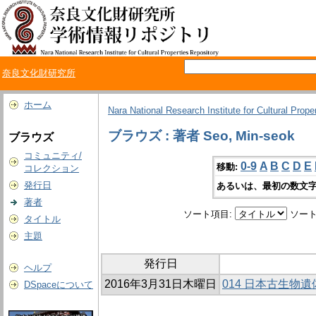
奈良文化財研究所
ホーム
Nara National Research Institute for Cultural Prope
ブラウズ : 著者 Seo, Min-seok
ブラウズ
コミュニティ/
0-9
A
B
C
D
E
移動:
コレクション
発行日
あるいは、最初の数文字
著者
ソート項目:
ソート
タイトル
主題
発行日
ヘルプ
2016年3月31日木曜日
014 日本古生物
DSpaceについて