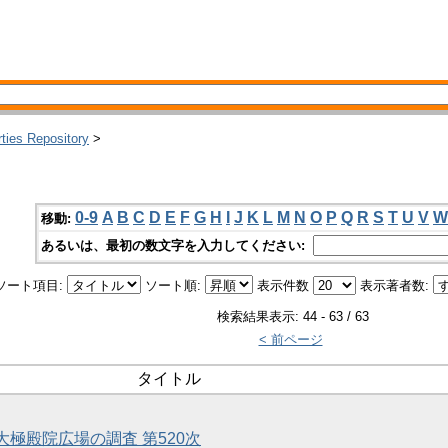
rties Repository
>
0-9
A
B
C
D
E
F
G
H
I
J
K
L
M
N
O
P
Q
R
S
T
U
V
W
移動:
あるいは、最初の数文字を入力してください:
ソート項目:
ソート順:
表示件数
表示著者数:
検索結果表示: 44 - 63 / 63
< 前ページ
タイトル
次大極殿院広場の調査 第520次