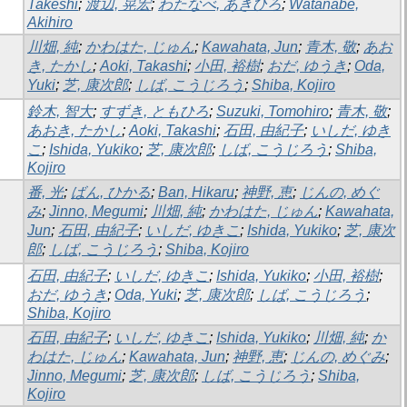
Takeshi
;
渡辺, 晃宏
;
わたなべ, あきひろ
;
Watanabe,
Akihiro
川畑, 純
;
かわはた, じゅん
;
Kawahata, Jun
;
青木, 敬
;
あお
き, たかし
;
Aoki, Takashi
;
小田, 裕樹
;
おだ, ゆうき
;
Oda,
Yuki
;
芝, 康次郎
;
しば, こうじろう
;
Shiba, Kojiro
鈴木, 智大
;
すずき, ともひろ
;
Suzuki, Tomohiro
;
青木, 敬
;
あおき, たかし
;
Aoki, Takashi
;
石田, 由紀子
;
いしだ, ゆき
こ
;
Ishida, Yukiko
;
芝, 康次郎
;
しば, こうじろう
;
Shiba,
Kojiro
番, 光
;
ばん, ひかる
;
Ban, Hikaru
;
神野, 恵
;
じんの, めぐ
み
;
Jinno, Megumi
;
川畑, 純
;
かわはた, じゅん
;
Kawahata,
Jun
;
石田, 由紀子
;
いしだ, ゆきこ
;
Ishida, Yukiko
;
芝, 康次
郎
;
しば, こうじろう
;
Shiba, Kojiro
石田, 由紀子
;
いしだ, ゆきこ
;
Ishida, Yukiko
;
小田, 裕樹
;
おだ, ゆうき
;
Oda, Yuki
;
芝, 康次郎
;
しば, こうじろう
;
Shiba, Kojiro
石田, 由紀子
;
いしだ, ゆきこ
;
Ishida, Yukiko
;
川畑, 純
;
か
わはた, じゅん
;
Kawahata, Jun
;
神野, 恵
;
じんの, めぐみ
;
Jinno, Megumi
;
芝, 康次郎
;
しば, こうじろう
;
Shiba,
Kojiro