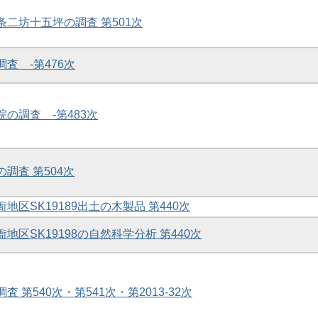
二条二坊十五坪の調査 第501次
調査 -第476次
院の調査 -第483次
の調査 第504次
衙地区SK19189出土の木製品 第440次
衙地区SK19198の自然科学分析 第440次
査 第540次・第541次・第2013-32次