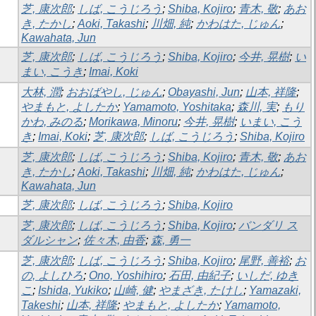
芝, 康次郎
;
しば, こうじろう
;
Shiba, Kojiro
;
青木, 敬
;
あお
き, たかし
;
Aoki, Takashi
;
川畑, 純
;
かわはた, じゅん
;
Kawahata, Jun
芝, 康次郎
;
しば, こうじろう
;
Shiba, Kojiro
;
今井, 晃樹
;
い
まい, こうき
;
Imai, Koki
大林, 潤
;
おおばやし, じゅん
;
Obayashi, Jun
;
山本, 祥隆
;
やまもと, よしたか
;
Yamamoto, Yoshitaka
;
森川, 実
;
もり
かわ, みのる
;
Morikawa, Minoru
;
今井, 晃樹
;
いまい, こう
き
;
Imai, Koki
;
芝, 康次郎
;
しば, こうじろう
;
Shiba, Kojiro
芝, 康次郎
;
しば, こうじろう
;
Shiba, Kojiro
;
青木, 敬
;
あお
き, たかし
;
Aoki, Takashi
;
川畑, 純
;
かわはた, じゅん
;
Kawahata, Jun
芝, 康次郎
;
しば, こうじろう
;
Shiba, Kojiro
芝, 康次郎
;
しば, こうじろう
;
Shiba, Kojiro
;
バンダリ ス
ダルシャン
;
佐々木, 由香
;
森, 勇一
芝, 康次郎
;
しば, こうじろう
;
Shiba, Kojiro
;
尾野, 善裕
;
お
の, よしひろ
;
Ono, Yoshihiro
;
石田, 由紀子
;
いしだ, ゆき
こ
;
Ishida, Yukiko
;
山崎, 健
;
やまざき, たけし
;
Yamazaki,
Takeshi
;
山本, 祥隆
;
やまもと, よしたか
;
Yamamoto,