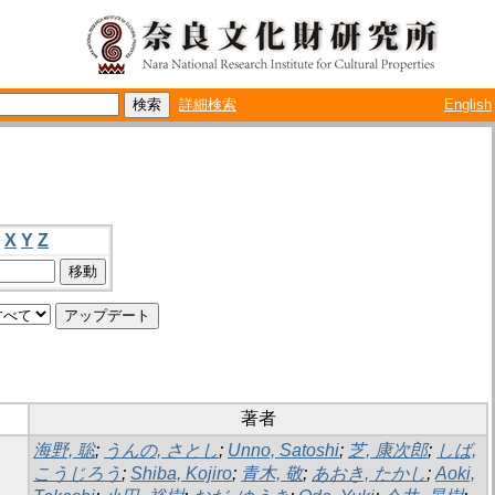
詳細検索
English
X
Y
Z
著者
海野, 聡
;
うんの, さとし
;
Unno, Satoshi
;
芝, 康次郎
;
しば,
こうじろう
;
Shiba, Kojiro
;
青木, 敬
;
あおき, たかし
;
Aoki,