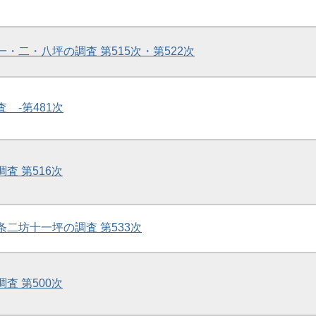
一・二・八坪の調査 第515次・第522次
査 -第481次
調査 第516次
二条二坊十一坪の調査 第533次
調査 第500次