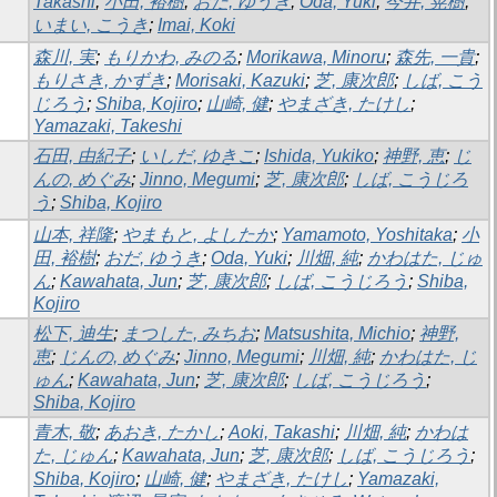
Takashi
;
小田, 裕樹
;
おだ, ゆうき
;
Oda, Yuki
;
今井, 晃樹
;
いまい, こうき
;
Imai, Koki
森川, 実
;
もりかわ, みのる
;
Morikawa, Minoru
;
森先, 一貴
;
もりさき, かずき
;
Morisaki, Kazuki
;
芝, 康次郎
;
しば, こう
じろう
;
Shiba, Kojiro
;
山崎, 健
;
やまざき, たけし
;
Yamazaki, Takeshi
石田, 由紀子
;
いしだ, ゆきこ
;
Ishida, Yukiko
;
神野, 恵
;
じ
んの, めぐみ
;
Jinno, Megumi
;
芝, 康次郎
;
しば, こうじろ
う
;
Shiba, Kojiro
山本, 祥隆
;
やまもと, よしたか
;
Yamamoto, Yoshitaka
;
小
田, 裕樹
;
おだ, ゆうき
;
Oda, Yuki
;
川畑, 純
;
かわはた, じゅ
ん
;
Kawahata, Jun
;
芝, 康次郎
;
しば, こうじろう
;
Shiba,
Kojiro
松下, 迪生
;
まつした, みちお
;
Matsushita, Michio
;
神野,
恵
;
じんの, めぐみ
;
Jinno, Megumi
;
川畑, 純
;
かわはた, じ
ゅん
;
Kawahata, Jun
;
芝, 康次郎
;
しば, こうじろう
;
Shiba, Kojiro
青木, 敬
;
あおき, たかし
;
Aoki, Takashi
;
川畑, 純
;
かわは
た, じゅん
;
Kawahata, Jun
;
芝, 康次郎
;
しば, こうじろう
;
Shiba, Kojiro
;
山崎, 健
;
やまざき, たけし
;
Yamazaki,