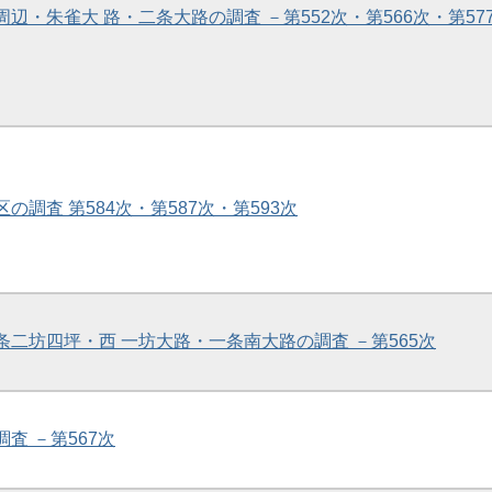
周辺・朱雀大 路・二条大路の調査 －第552次・第566次・第57
区の調査 第584次・第587次・第593次
一条二坊四坪・西 一坊大路・一条南大路の調査 －第565次
調査 －第567次