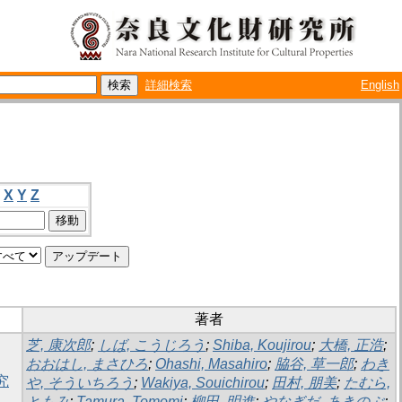
詳細検索
English
X
Y
Z
著者
芝, 康次郎
;
しば, こうじろう
;
Shiba, Koujirou
;
大橋, 正浩
;
おおはし, まさひろ
;
Ohashi, Masahiro
;
脇谷, 草一郎
;
わき
究
や, そういちろう
;
Wakiya, Souichirou
;
田村, 朋美
;
たむら,
ともみ
;
Tamura, Tomomi
;
柳田, 明進
;
やなぎだ, あきのぶ
;