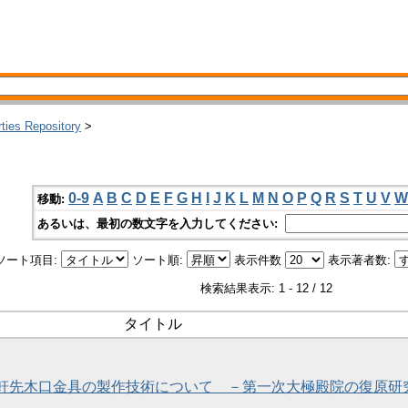
rties Repository
>
0-9
A
B
C
D
E
F
G
H
I
J
K
L
M
N
O
P
Q
R
S
T
U
V
W
移動:
あるいは、最初の数文字を入力してください:
ソート項目:
ソート順:
表示件数
表示著者数:
検索結果表示: 1 - 12 / 12
タイトル
出土軒先木口金具の製作技術について －第一次大極殿院の復原研