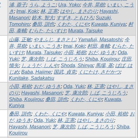
7
浦, 蓉子
;
うら, ようこ
;
Ura, Yoko
;
今井, 晃樹
;
いまい, こう
き
;
Imai, Koki
;
林, 正憲
;
はやし, まさのり
;
Hayashi,
Masanori
;
鈴木, 智大
;
すずき, ともひろ
;
Suzuki,
Tomohiro
;
桑田, 訓也
;
くわた, くにや
;
Kuwata, Kuniya
;
村
田, 泰輔
;
むらた, たいすけ
;
Murata, Taisuke
山藤, 正敏
;
やまふじ, まさとし
;
Yamafuji, Masatoshi
;
今
井, 晃樹
;
いまい, こうき
;
Imai, Koki
;
村田, 泰輔
;
むらた, た
いすけ
;
Murata, Taisuke
;
小田, 裕樹
;
おだ, ゆうき
;
Oda,
Yuki
;
芝, 康次郎
;
しば, こうじろう
;
Shiba, Koujirou
;
庄田,
慎矢
;
しょうだ, しんや
;
Shoda, Shinya
;
馬場, 基
;
ばば, は
じめ
;
Baba, Hajime
;
国武, 貞克
;
くにたけ, さだかつ
;
Kunitake, Sadakatsu
小田, 裕樹
;
おだ, ゆうき
;
Oda, Yuki
;
林, 正憲
;
はやし, まさ
のり
;
Hayashi, Masanori
;
芝, 康次郎
;
しば, こうじろう
;
Shiba, Koujirou
;
桑田, 訓也
;
くわた, くにや
;
Kuwata,
Kuniya
桑田, 訓也
;
くわた, くにや
;
Kuwata, Kuniya
;
小田, 裕樹
;
お
だ, ゆうき
;
Oda, Yuki
;
林, 正憲
;
はやし, まさのり
;
Hayashi, Masanori
;
芝, 康次郎
;
しば, こうじろう
;
Shiba,
Koujirou