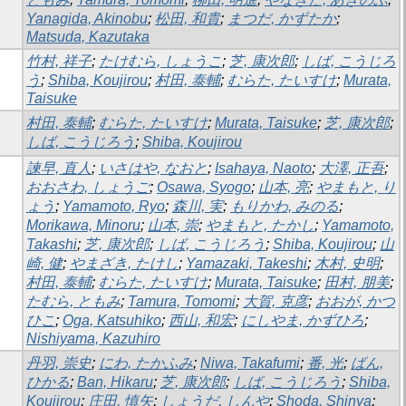
Yanagida, Akinobu
;
松田, 和貴
;
まつだ, かずたか
;
Matsuda, Kazutaka
竹村, 祥子
;
たけむら, しょうこ
;
芝, 康次郎
;
しば, こうじろ
う
;
Shiba, Koujirou
;
村田, 泰輔
;
むらた, たいすけ
;
Murata,
Taisuke
村田, 泰輔
;
むらた, たいすけ
;
Murata, Taisuke
;
芝, 康次郎
;
しば, こうじろう
;
Shiba, Koujirou
諫早, 直人
;
いさはや, なおと
;
Isahaya, Naoto
;
大澤, 正吾
;
おおさわ, しょうご
;
Osawa, Syogo
;
山本, 亮
;
やまもと, り
ょう
;
Yamamoto, Ryo
;
森川, 実
;
もりかわ, みのる
;
Morikawa, Minoru
;
山本, 崇
;
やまもと, たかし
;
Yamamoto,
Takashi
;
芝, 康次郎
;
しば, こうじろう
;
Shiba, Koujirou
;
山
崎, 健
;
やまざき, たけし
;
Yamazaki, Takeshi
;
木村, 史明
;
村田, 泰輔
;
むらた, たいすけ
;
Murata, Taisuke
;
田村, 朋美
;
たむら, ともみ
;
Tamura, Tomomi
;
大賀, 克彦
;
おおが, かつ
ひこ
;
Oga, Katsuhiko
;
西山, 和宏
;
にしやま, かずひろ
;
Nishiyama, Kazuhiro
丹羽, 崇史
;
にわ, たかふみ
;
Niwa, Takafumi
;
番, 光
;
ばん,
ひかる
;
Ban, Hikaru
;
芝, 康次郎
;
しば, こうじろう
;
Shiba,
Koujirou
;
庄田, 慎矢
;
しょうだ, しんや
;
Shoda, Shinya
;