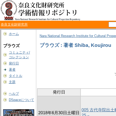
奈良文化財研究所
ホーム
Nara National Research Institute for Cultural Prope
ブラウズ : 著者 Shiba, Koujirou
ブラウズ
コミュニティ/
コレクション
発行日
著者
タイトル
主題
発行日
ヘルプ
DSpaceについて
005 古代寺院
2018年6月30日土曜日
25－