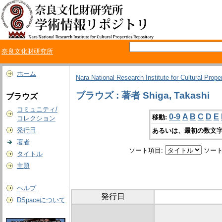
奈良文化財研究所
ホーム
Nara National Research Institute for Cultural Prope
ブラウズ : 著者 Shiga, Takashi
ブラウズ
コミュニティ/
0-9
A
B
C
D
E
移動:
コレクション
発行日
あるいは、最初の数文字
著者
ソート項目:
ソート
タイトル
主題
ヘルプ
発行日
DSpaceについて