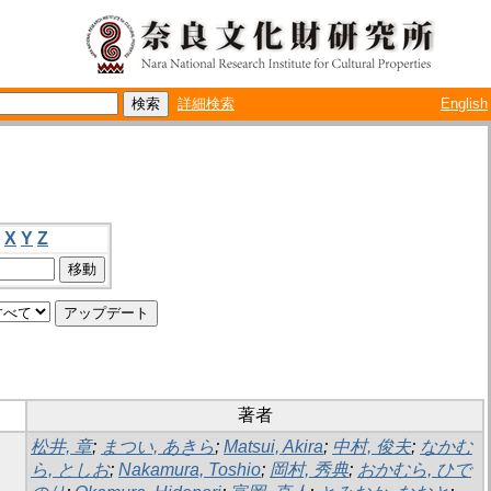
詳細検索
English
X
Y
Z
著者
松井, 章
;
まつい, あきら
;
Matsui, Akira
;
中村, 俊夫
;
なかむ
ら, としお
;
Nakamura, Toshio
;
岡村, 秀典
;
おかむら, ひで