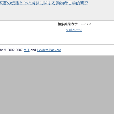
家畜の伝播とその展開に関する動物考古学的研究
検索結果表示: 3 - 3 / 3
< 前ページ
ht © 2002-2007
MIT
and
Hewlett-Packard