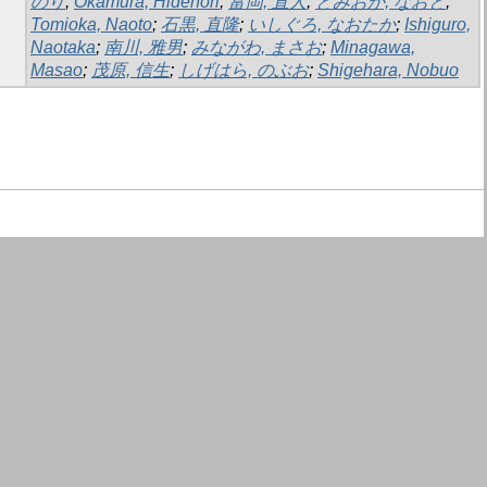
のり
;
Okamura, Hidenori
;
富岡, 直人
;
とみおか, なおと
;
Tomioka, Naoto
;
石黒, 直隆
;
いしぐろ, なおたか
;
Ishiguro,
Naotaka
;
南川, 雅男
;
みながわ, まさお
;
Minagawa,
Masao
;
茂原, 信生
;
しげはら, のぶお
;
Shigehara, Nobuo