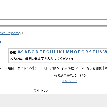
rties Repository
>
o
0-9
A
B
C
D
E
F
G
H
I
J
K
L
M
N
O
P
Q
R
S
T
U
V
W
移動:
あるいは、最初の数文字を入力してください:
ソート項目:
ソート順:
表示件数
表示著者数:
検索結果表示: 3 - 3 / 3
< 前ページ
タイトル