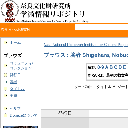
奈良文化財研究所
ホーム
Nara National Research Institute for Cultural Prope
ブラウズ : 著者 Shigehara, Nobu
ブラウズ
コミュニティ/
0-9
A
B
C
D
E
移動:
コレクション
発行日
あるいは、最初の数文字
著者
ソート項目:
ソート
タイトル
主題
ヘルプ
発行日
DSpaceについて