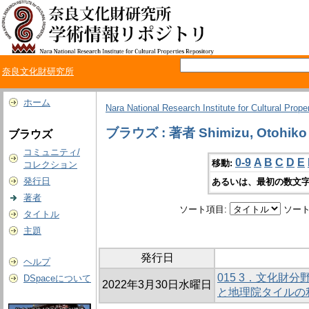
奈良文化財研究所
ホーム
Nara National Research Institute for Cultural Prope
ブラウズ : 著者 Shimizu, Otohiko
ブラウズ
コミュニティ/
0-9
A
B
C
D
E
移動:
コレクション
発行日
あるいは、最初の数文字
著者
ソート項目:
ソート
タイトル
主題
発行日
ヘルプ
015 3．文化財分野
DSpaceについて
2022年3月30日水曜日
と地理院タイルの