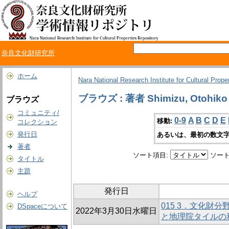
奈良文化財研究所
ホーム
Nara National Research Institute for Cultural Prope
ブラウズ : 著者 Shimizu, Otohiko
ブラウズ
コミュニティ/
0-9
A
B
C
D
E
移動:
コレクション
発行日
あるいは、最初の数文字
著者
ソート項目:
ソート
タイトル
主題
発行日
ヘルプ
015 3．文化財分野
DSpaceについて
2022年3月30日水曜日
と地理院タイルの