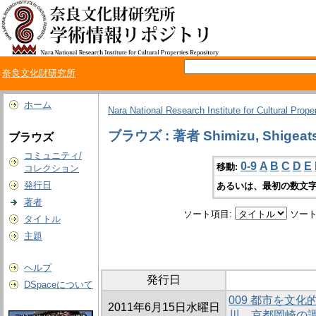
奈良文化財研究所
ホーム
Nara National Research Institute for Cultural Prope
ブラウズ : 著者 Shimizu, Shigeat
ブラウズ
コミュニティ/
0-9
A
B
C
D
E
移動:
コレクション
発行日
あるいは、最初の数文字
著者
ソート項目:
ソート
タイトル
主題
ヘルプ
発行日
DSpaceについて
009 都市を文化
2011年6月15日水曜日
川、京都岡崎の