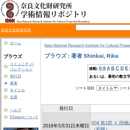
奈良文化財研究所
ホーム
Nara National Research Institute for Cultural Prope
ブラウズ : 著者 Shinkai, Rika
ブラウズ
コミュニティ/
0-9
A
B
C
D
E
移動:
コレクション
発行日
あるいは、最初の数文字
著者
ソート項目:
ソート
タイトル
主題
発行日
ヘルプ
DSpaceについて
004 第1部 Ⅱ
2016年3月31日木曜日
（初報）