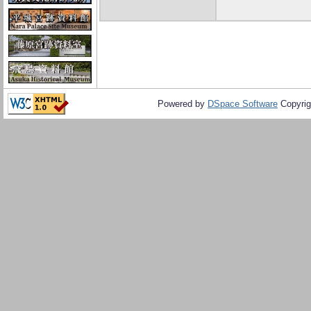
Powered by
DSpace Software
Copyrig