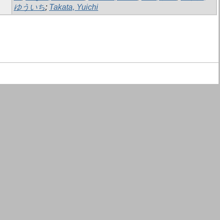
ゆういち
;
Takata, Yuichi