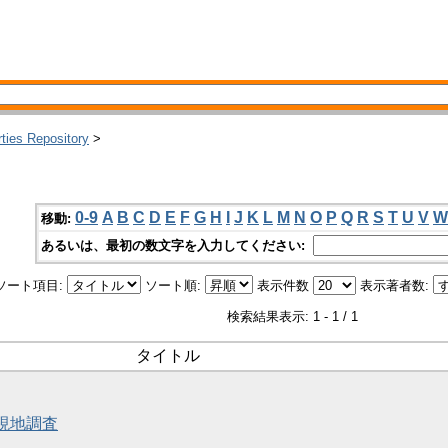
rties Repository
>
0-9
A
B
C
D
E
F
G
H
I
J
K
L
M
N
O
P
Q
R
S
T
U
V
W
移動:
あるいは、最初の数文字を入力してください:
ソート項目:
ソート順:
表示件数
表示著者数:
検索結果表示: 1 - 1 / 1
タイトル
と現地調査