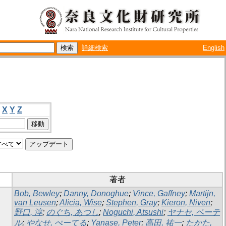
詳細検索
English
X
Y
Z
著者
Bob, Bewley
;
Danny, Donoghue
;
Vince, Gaffney
;
Martijn,
van Leusen
;
Alicia, Wise
;
Stephen, Gray
;
Kieron, Niven
;
野口, 淳
;
のぐち, あつし
;
Noguchi, Atsushi
;
ヤナセ, ペーテ
ル
;
やなせ, ぺーてる
;
Yanase, Peter
;
高田, 祐一
;
たかた,