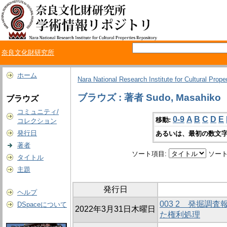
奈良文化財研究所
ホーム
Nara National Research Institute for Cultural Prope
ブラウズ : 著者 Sudo, Masahiko
ブラウズ
コミュニティ/
0-9
A
B
C
D
E
移動:
コレクション
発行日
あるいは、最初の数文字
著者
ソート項目:
ソート
タイトル
主題
発行日
ヘルプ
003 2 発掘調
DSpaceについて
2022年3月31日木曜日
た権利処理