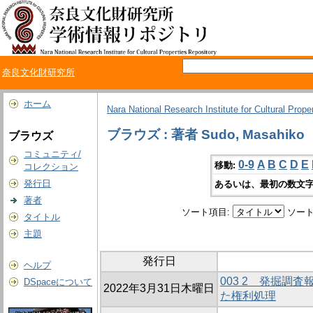
奈良文化財研究所
ホーム
Nara National Research Institute for Cultural Prope
ブラウズ : 著者 Sudo, Masahiko
ブラウズ
コミュニティ/
0-9
A
B
C
D
E
移動:
コレクション
発行日
あるいは、最初の数文字
著者
ソート項目:
ソート
タイトル
主題
発行日
ヘルプ
003 2 発掘調
DSpaceについて
2022年3月31日木曜日
た権利処理