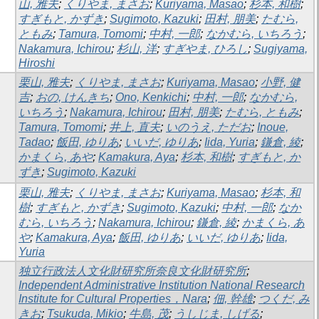
山, 雅夫
;
くりやま, まさお
;
Kuriyama, Masao
;
杉本, 和樹
;
すぎもと, かずき
;
Sugimoto, Kazuki
;
田村, 朋美
;
たむら,
ともみ
;
Tamura, Tomomi
;
中村, 一郎
;
なかむら, いちろう
;
Nakamura, Ichirou
;
杉山, 洋
;
すぎやま, ひろし
;
Sugiyama,
Hiroshi
栗山, 雅夫
;
くりやま, まさお
;
Kuriyama, Masao
;
小野, 健
吉
;
おの, けんきち
;
Ono, Kenkichi
;
中村, 一郎
;
なかむら,
いちろう
;
Nakamura, Ichirou
;
田村, 朋美
;
たむら, ともみ
;
Tamura, Tomomi
;
井上, 直夫
;
いのうえ, ただお
;
Inoue,
Tadao
;
飯田, ゆりあ
;
いいだ, ゆりあ
;
Iida, Yuria
;
鎌倉, 綾
;
かまくら, あや
;
Kamakura, Aya
;
杉本, 和樹
;
すぎもと, か
ずき
;
Sugimoto, Kazuki
栗山, 雅夫
;
くりやま, まさお
;
Kuriyama, Masao
;
杉本, 和
樹
;
すぎもと, かずき
;
Sugimoto, Kazuki
;
中村, 一郎
;
なか
むら, いちろう
;
Nakamura, Ichirou
;
鎌倉, 綾
;
かまくら, あ
や
;
Kamakura, Aya
;
飯田, ゆりあ
;
いいだ, ゆりあ
;
Iida,
Yuria
独立行政法人文化財研究所奈良文化財研究所
;
Independent Administrative Institution National Research
Institute for Cultural Properties，Nara
;
佃, 幹雄
;
つくだ, み
きお
;
Tsukuda, Mikio
;
牛島, 茂
;
うしじま, しげる
;