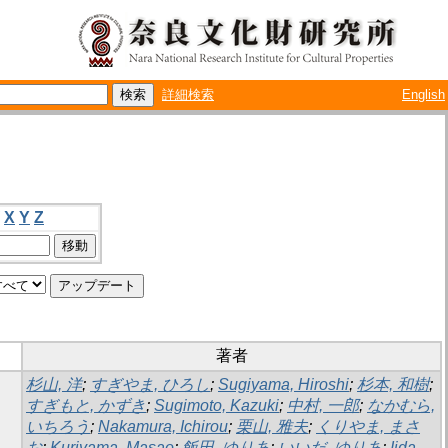
詳細検索
English
X
Y
Z
著者
杉山, 洋
;
すぎやま, ひろし
;
Sugiyama, Hiroshi
;
杉本, 和樹
;
すぎもと, かずき
;
Sugimoto, Kazuki
;
中村, 一郎
;
なかむら,
いちろう
;
Nakamura, Ichirou
;
栗山, 雅夫
;
くりやま, まさ
お
;
Kuriyama, Masao
;
飯田, ゆりあ
;
いいだ, ゆりあ
;
Iida,