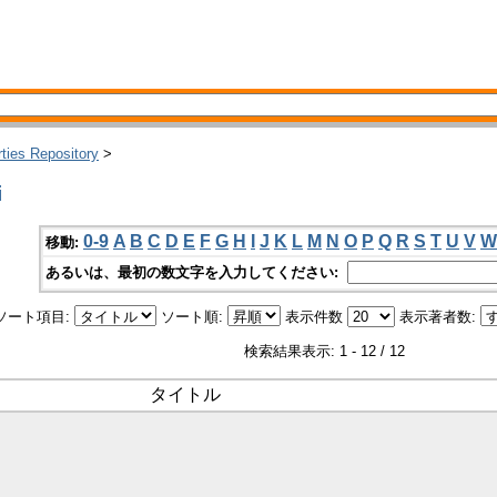
rties Repository
>
i
0-9
A
B
C
D
E
F
G
H
I
J
K
L
M
N
O
P
Q
R
S
T
U
V
W
移動:
あるいは、最初の数文字を入力してください:
ソート項目:
ソート順:
表示件数
表示著者数:
検索結果表示: 1 - 12 / 12
タイトル