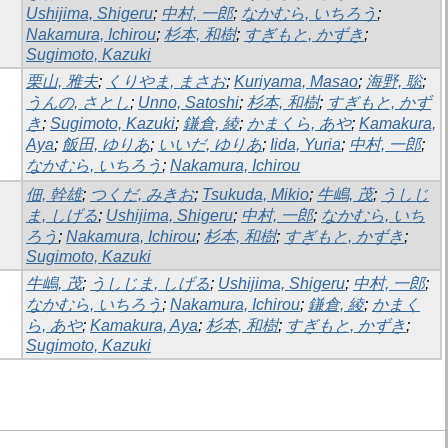
Ushijima, Shigeru
;
中村, 一郎
;
なかむら, いちろう
;
Nakamura, Ichirou
;
杉本, 和樹
;
すぎもと, かずき
;
Sugimoto, Kazuki
栗山, 雅夫
;
くりやま, まさお
;
Kuriyama, Masao
;
海野, 聡
;
うんの, さとし
;
Unno, Satoshi
;
杉本, 和樹
;
すぎもと, かず
き
;
Sugimoto, Kazuki
;
鎌倉, 綾
;
かまくら, あや
;
Kamakura,
Aya
;
飯田, ゆりあ
;
いいだ, ゆりあ
;
Iida, Yuria
;
中村, 一郎
;
なかむら, いちろう
;
Nakamura, Ichirou
佃, 幹雄
;
つくだ, みきお
;
Tsukuda, Mikio
;
牛嶋, 茂
;
うしじ
ま, しげる
;
Ushijima, Shigeru
;
中村, 一郎
;
なかむら, いち
ろう
;
Nakamura, Ichirou
;
杉本, 和樹
;
すぎもと, かずき
;
Sugimoto, Kazuki
牛嶋, 茂
;
うしじま, しげる
;
Ushijima, Shigeru
;
中村, 一郎
;
なかむら, いちろう
;
Nakamura, Ichirou
;
鎌倉, 綾
;
かまく
ら, あや
;
Kamakura, Aya
;
杉本, 和樹
;
すぎもと, かずき
;
Sugimoto, Kazuki