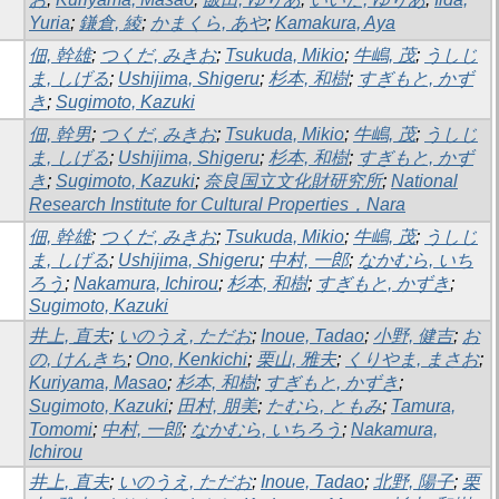
Yuria
;
鎌倉, 綾
;
かまくら, あや
;
Kamakura, Aya
佃, 幹雄
;
つくだ, みきお
;
Tsukuda, Mikio
;
牛嶋, 茂
;
うしじ
ま, しげる
;
Ushijima, Shigeru
;
杉本, 和樹
;
すぎもと, かず
き
;
Sugimoto, Kazuki
佃, 幹男
;
つくだ, みきお
;
Tsukuda, Mikio
;
牛嶋, 茂
;
うしじ
ま, しげる
;
Ushijima, Shigeru
;
杉本, 和樹
;
すぎもと, かず
き
;
Sugimoto, Kazuki
;
奈良国立文化財研究所
;
National
Research Institute for Cultural Properties，Nara
佃, 幹雄
;
つくだ, みきお
;
Tsukuda, Mikio
;
牛嶋, 茂
;
うしじ
ま, しげる
;
Ushijima, Shigeru
;
中村, 一郎
;
なかむら, いち
ろう
;
Nakamura, Ichirou
;
杉本, 和樹
;
すぎもと, かずき
;
Sugimoto, Kazuki
井上, 直夫
;
いのうえ, ただお
;
Inoue, Tadao
;
小野, 健吉
;
お
の, けんきち
;
Ono, Kenkichi
;
栗山, 雅夫
;
くりやま, まさお
;
Kuriyama, Masao
;
杉本, 和樹
;
すぎもと, かずき
;
Sugimoto, Kazuki
;
田村, 朋美
;
たむら, ともみ
;
Tamura,
Tomomi
;
中村, 一郎
;
なかむら, いちろう
;
Nakamura,
Ichirou
井上, 直夫
;
いのうえ, ただお
;
Inoue, Tadao
;
北野, 陽子
;
栗