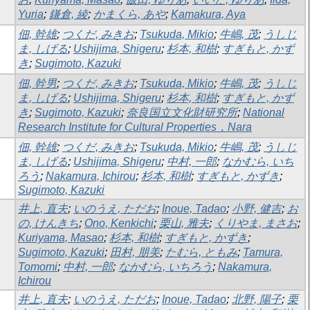
Yuria
;
鎌倉, 綾
;
かまくら, あや
;
Kamakura, Aya
佃, 幹雄
;
つくだ, みきお
;
Tsukuda, Mikio
;
牛嶋, 茂
;
うしじ
ま, しげる
;
Ushijima, Shigeru
;
杉本, 和樹
;
すぎもと, かず
き
;
Sugimoto, Kazuki
佃, 幹男
;
つくだ, みきお
;
Tsukuda, Mikio
;
牛嶋, 茂
;
うしじ
ま, しげる
;
Ushijima, Shigeru
;
杉本, 和樹
;
すぎもと, かず
き
;
Sugimoto, Kazuki
;
奈良国立文化財研究所
;
National
Research Institute for Cultural Properties，Nara
佃, 幹雄
;
つくだ, みきお
;
Tsukuda, Mikio
;
牛嶋, 茂
;
うしじ
ま, しげる
;
Ushijima, Shigeru
;
中村, 一郎
;
なかむら, いち
ろう
;
Nakamura, Ichirou
;
杉本, 和樹
;
すぎもと, かずき
;
Sugimoto, Kazuki
井上, 直夫
;
いのうえ, ただお
;
Inoue, Tadao
;
小野, 健吉
;
お
の, けんきち
;
Ono, Kenkichi
;
栗山, 雅夫
;
くりやま, まさお
;
Kuriyama, Masao
;
杉本, 和樹
;
すぎもと, かずき
;
Sugimoto, Kazuki
;
田村, 朋美
;
たむら, ともみ
;
Tamura,
Tomomi
;
中村, 一郎
;
なかむら, いちろう
;
Nakamura,
Ichirou
井上, 直夫
;
いのうえ, ただお
;
Inoue, Tadao
;
北野, 陽子
;
栗