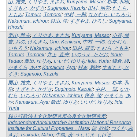
山, 雅夫
;
くりやま, まさお
;
Kuriyama, Masao
;
杉本, 和樹
;
すぎもと, かずき
;
Sugimoto, Kazuki
;
田村, 朋美
;
たむら,
ともみ
;
Tamura, Tomomi
;
中村, 一郎
;
なかむら, いちろう
;
Nakamura, Ichirou
;
杉山, 洋
;
すぎやま, ひろし
;
Sugiyama,
Hiroshi
栗山, 雅夫
;
くりやま, まさお
;
Kuriyama, Masao
;
小野, 健
吉
;
おの, けんきち
;
Ono, Kenkichi
;
中村, 一郎
;
なかむら,
いちろう
;
Nakamura, Ichirou
;
田村, 朋美
;
たむら, ともみ
;
Tamura, Tomomi
;
井上, 直夫
;
いのうえ, ただお
;
Inoue,
Tadao
;
飯田, ゆりあ
;
いいだ, ゆりあ
;
Iida, Yuria
;
鎌倉, 綾
;
かまくら, あや
;
Kamakura, Aya
;
杉本, 和樹
;
すぎもと, か
ずき
;
Sugimoto, Kazuki
栗山, 雅夫
;
くりやま, まさお
;
Kuriyama, Masao
;
杉本, 和
樹
;
すぎもと, かずき
;
Sugimoto, Kazuki
;
中村, 一郎
;
なか
むら, いちろう
;
Nakamura, Ichirou
;
鎌倉, 綾
;
かまくら, あ
や
;
Kamakura, Aya
;
飯田, ゆりあ
;
いいだ, ゆりあ
;
Iida,
Yuria
独立行政法人文化財研究所奈良文化財研究所
;
Independent Administrative Institution National Research
Institute for Cultural Properties，Nara
;
佃, 幹雄
;
つくだ, み
きお
;
Tsukuda, Mikio
;
牛島, 茂
;
うしじま, しげる
;