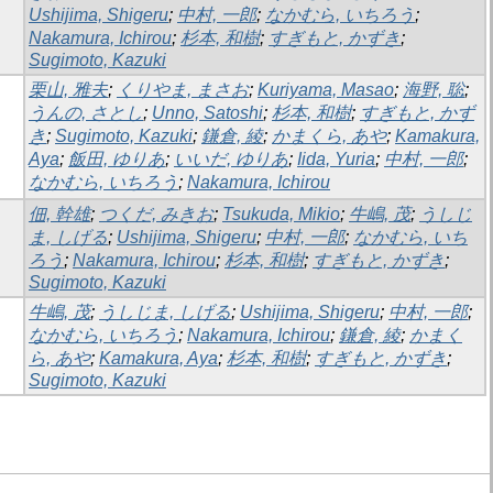
Ushijima, Shigeru
;
中村, 一郎
;
なかむら, いちろう
;
Nakamura, Ichirou
;
杉本, 和樹
;
すぎもと, かずき
;
Sugimoto, Kazuki
栗山, 雅夫
;
くりやま, まさお
;
Kuriyama, Masao
;
海野, 聡
;
うんの, さとし
;
Unno, Satoshi
;
杉本, 和樹
;
すぎもと, かず
き
;
Sugimoto, Kazuki
;
鎌倉, 綾
;
かまくら, あや
;
Kamakura,
Aya
;
飯田, ゆりあ
;
いいだ, ゆりあ
;
Iida, Yuria
;
中村, 一郎
;
なかむら, いちろう
;
Nakamura, Ichirou
佃, 幹雄
;
つくだ, みきお
;
Tsukuda, Mikio
;
牛嶋, 茂
;
うしじ
ま, しげる
;
Ushijima, Shigeru
;
中村, 一郎
;
なかむら, いち
ろう
;
Nakamura, Ichirou
;
杉本, 和樹
;
すぎもと, かずき
;
Sugimoto, Kazuki
牛嶋, 茂
;
うしじま, しげる
;
Ushijima, Shigeru
;
中村, 一郎
;
なかむら, いちろう
;
Nakamura, Ichirou
;
鎌倉, 綾
;
かまく
ら, あや
;
Kamakura, Aya
;
杉本, 和樹
;
すぎもと, かずき
;
Sugimoto, Kazuki