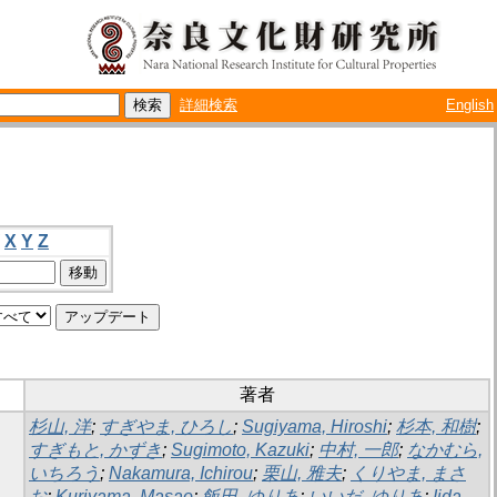
詳細検索
English
X
Y
Z
著者
杉山, 洋
;
すぎやま, ひろし
;
Sugiyama, Hiroshi
;
杉本, 和樹
;
すぎもと, かずき
;
Sugimoto, Kazuki
;
中村, 一郎
;
なかむら,
いちろう
;
Nakamura, Ichirou
;
栗山, 雅夫
;
くりやま, まさ
お
;
Kuriyama, Masao
;
飯田, ゆりあ
;
いいだ, ゆりあ
;
Iida,