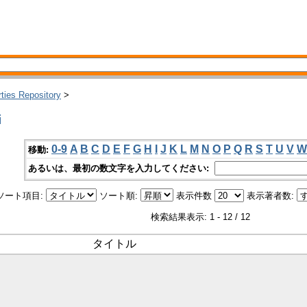
rties Repository
>
i
0-9
A
B
C
D
E
F
G
H
I
J
K
L
M
N
O
P
Q
R
S
T
U
V
W
移動:
あるいは、最初の数文字を入力してください:
ソート項目:
ソート順:
表示件数
表示著者数:
検索結果表示: 1 - 12 / 12
タイトル