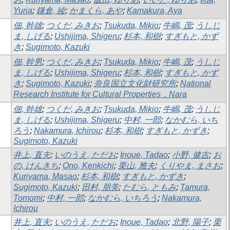
Yuria
;
鎌倉, 綾
;
かまくら, あや
;
Kamakura, Aya
佃, 幹雄
;
つくだ, みきお
;
Tsukuda, Mikio
;
牛嶋, 茂
;
うしじ
ま, しげる
;
Ushijima, Shigeru
;
杉本, 和樹
;
すぎもと, かず
き
;
Sugimoto, Kazuki
佃, 幹男
;
つくだ, みきお
;
Tsukuda, Mikio
;
牛嶋, 茂
;
うしじ
ま, しげる
;
Ushijima, Shigeru
;
杉本, 和樹
;
すぎもと, かず
き
;
Sugimoto, Kazuki
;
奈良国立文化財研究所
;
National
Research Institute for Cultural Properties，Nara
佃, 幹雄
;
つくだ, みきお
;
Tsukuda, Mikio
;
牛嶋, 茂
;
うしじ
ま, しげる
;
Ushijima, Shigeru
;
中村, 一郎
;
なかむら, いち
ろう
;
Nakamura, Ichirou
;
杉本, 和樹
;
すぎもと, かずき
;
Sugimoto, Kazuki
井上, 直夫
;
いのうえ, ただお
;
Inoue, Tadao
;
小野, 健吉
;
お
の, けんきち
;
Ono, Kenkichi
;
栗山, 雅夫
;
くりやま, まさお
;
Kuriyama, Masao
;
杉本, 和樹
;
すぎもと, かずき
;
Sugimoto, Kazuki
;
田村, 朋美
;
たむら, ともみ
;
Tamura,
Tomomi
;
中村, 一郎
;
なかむら, いちろう
;
Nakamura,
Ichirou
井上, 直夫
;
いのうえ, ただお
;
Inoue, Tadao
;
北野, 陽子
;
栗