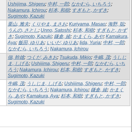
Ushijima, Shigeru
;
中村, 一郎
;
なかむら, いちろう
;
Nakamura, Ichirou
;
杉本, 和樹
;
すぎもと, かずき
;
Sugimoto, Kazuki
栗山, 雅夫
;
くりやま, まさお
;
Kuriyama, Masao
;
海野, 聡
;
うんの, さとし
;
Unno, Satoshi
;
杉本, 和樹
;
すぎもと, かず
き
;
Sugimoto, Kazuki
;
鎌倉, 綾
;
かまくら, あや
;
Kamakura,
Aya
;
飯田, ゆりあ
;
いいだ, ゆりあ
;
Iida, Yuria
;
中村, 一郎
;
なかむら, いちろう
;
Nakamura, Ichirou
佃, 幹雄
;
つくだ, みきお
;
Tsukuda, Mikio
;
牛嶋, 茂
;
うしじ
ま, しげる
;
Ushijima, Shigeru
;
中村, 一郎
;
なかむら, いち
ろう
;
Nakamura, Ichirou
;
杉本, 和樹
;
すぎもと, かずき
;
Sugimoto, Kazuki
牛嶋, 茂
;
うしじま, しげる
;
Ushijima, Shigeru
;
中村, 一郎
;
なかむら, いちろう
;
Nakamura, Ichirou
;
鎌倉, 綾
;
かまく
ら, あや
;
Kamakura, Aya
;
杉本, 和樹
;
すぎもと, かずき
;
Sugimoto, Kazuki