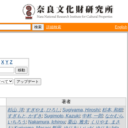
詳細検索
English
X
Y
Z
著者
杉山, 洋
;
すぎやま, ひろし
;
Sugiyama, Hiroshi
;
杉本, 和樹
;
すぎもと, かずき
;
Sugimoto, Kazuki
;
中村, 一郎
;
なかむら,
いちろう
;
Nakamura, Ichirou
;
栗山, 雅夫
;
くりやま, まさ
お
;
Kuriyama, Masao
;
飯田, ゆりあ
;
いいだ, ゆりあ
;
Iida,