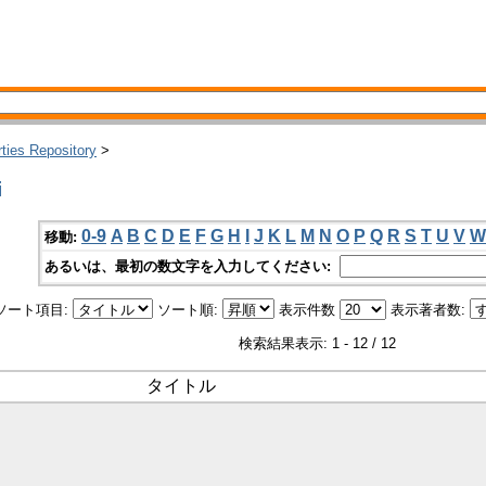
rties Repository
>
i
0-9
A
B
C
D
E
F
G
H
I
J
K
L
M
N
O
P
Q
R
S
T
U
V
W
移動:
あるいは、最初の数文字を入力してください:
ソート項目:
ソート順:
表示件数
表示著者数:
検索結果表示: 1 - 12 / 12
タイトル