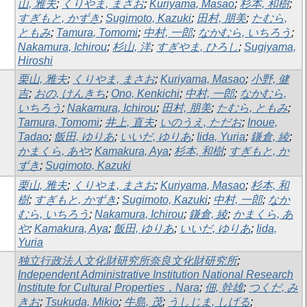
山, 雅夫
;
くりやま, まさお
;
Kuriyama, Masao
;
杉本, 和樹
;
すぎもと, かずき
;
Sugimoto, Kazuki
;
田村, 朋美
;
たむら,
ともみ
;
Tamura, Tomomi
;
中村, 一郎
;
なかむら, いちろう
;
Nakamura, Ichirou
;
杉山, 洋
;
すぎやま, ひろし
;
Sugiyama,
Hiroshi
栗山, 雅夫
;
くりやま, まさお
;
Kuriyama, Masao
;
小野, 健
吉
;
おの, けんきち
;
Ono, Kenkichi
;
中村, 一郎
;
なかむら,
いちろう
;
Nakamura, Ichirou
;
田村, 朋美
;
たむら, ともみ
;
Tamura, Tomomi
;
井上, 直夫
;
いのうえ, ただお
;
Inoue,
Tadao
;
飯田, ゆりあ
;
いいだ, ゆりあ
;
Iida, Yuria
;
鎌倉, 綾
;
かまくら, あや
;
Kamakura, Aya
;
杉本, 和樹
;
すぎもと, か
ずき
;
Sugimoto, Kazuki
栗山, 雅夫
;
くりやま, まさお
;
Kuriyama, Masao
;
杉本, 和
樹
;
すぎもと, かずき
;
Sugimoto, Kazuki
;
中村, 一郎
;
なか
むら, いちろう
;
Nakamura, Ichirou
;
鎌倉, 綾
;
かまくら, あ
や
;
Kamakura, Aya
;
飯田, ゆりあ
;
いいだ, ゆりあ
;
Iida,
Yuria
独立行政法人文化財研究所奈良文化財研究所
;
Independent Administrative Institution National Research
Institute for Cultural Properties，Nara
;
佃, 幹雄
;
つくだ, み
きお
;
Tsukuda, Mikio
;
牛島, 茂
;
うしじま, しげる
;