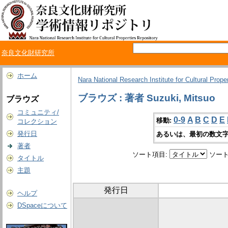
奈良文化財研究所
ホーム
Nara National Research Institute for Cultural Prope
ブラウズ : 著者 Suzuki, Mitsuo
ブラウズ
コミュニティ/
0-9
A
B
C
D
E
移動:
コレクション
発行日
あるいは、最初の数文字
著者
ソート項目:
ソート
タイトル
主題
発行日
ヘルプ
DSpaceについて