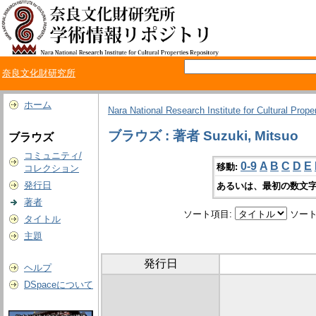
奈良文化財研究所
ホーム
Nara National Research Institute for Cultural Prope
ブラウズ : 著者 Suzuki, Mitsuo
ブラウズ
コミュニティ/
0-9
A
B
C
D
E
移動:
コレクション
発行日
あるいは、最初の数文字
著者
ソート項目:
ソート
タイトル
主題
発行日
ヘルプ
DSpaceについて