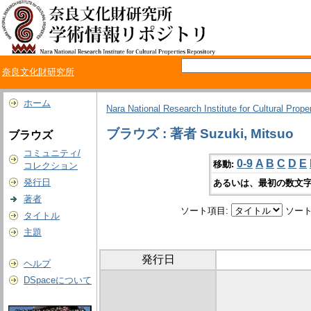
奈良文化財研究所
ホーム
Nara National Research Institute for Cultural Prope
ブラウズ : 著者 Suzuki, Mitsuo
ブラウズ
コミュニティ/
0-9
A
B
C
D
E
移動:
コレクション
発行日
あるいは、最初の数文字
著者
ソート項目:
ソート
タイトル
主題
発行日
ヘルプ
DSpaceについて